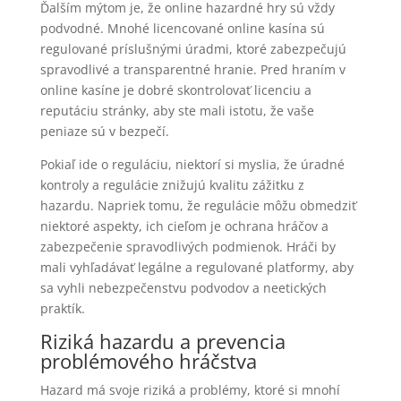
Ďalším mýtom je, že online hazardné hry sú vždy
podvodné. Mnohé licencované online kasína sú
regulované príslušnými úradmi, ktoré zabezpečujú
spravodlivé a transparentné hranie. Pred hraním v
online kasíne je dobré skontrolovať licenciu a
reputáciu stránky, aby ste mali istotu, že vaše
peniaze sú v bezpečí.
Pokiaľ ide o reguláciu, niektorí si myslia, že úradné
kontroly a regulácie znižujú kvalitu zážitku z
hazardu. Napriek tomu, že regulácie môžu obmedziť
niektoré aspekty, ich cieľom je ochrana hráčov a
zabezpečenie spravodlivých podmienok. Hráči by
mali vyhľadávať legálne a regulované platformy, aby
sa vyhli nebezpečenstvu podvodov a neetických
praktík.
Riziká hazardu a prevencia
problémového hráčstva
Hazard má svoje riziká a problémy, ktoré si mnohí