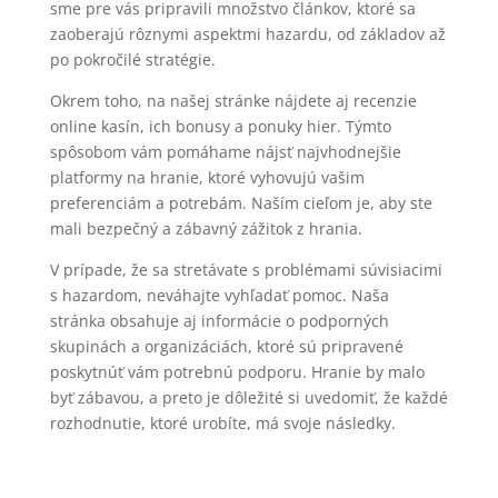
sme pre vás pripravili množstvo článkov, ktoré sa
zaoberajú rôznymi aspektmi hazardu, od základov až
po pokročilé stratégie.
Okrem toho, na našej stránke nájdete aj recenzie
online kasín, ich bonusy a ponuky hier. Týmto
spôsobom vám pomáhame nájsť najvhodnejšie
platformy na hranie, ktoré vyhovujú vašim
preferenciám a potrebám. Naším cieľom je, aby ste
mali bezpečný a zábavný zážitok z hrania.
V prípade, že sa stretávate s problémami súvisiacimi
s hazardom, neváhajte vyhľadať pomoc. Naša
stránka obsahuje aj informácie o podporných
skupinách a organizáciách, ktoré sú pripravené
poskytnúť vám potrebnú podporu. Hranie by malo
byť zábavou, a preto je dôležité si uvedomiť, že každé
rozhodnutie, ktoré urobíte, má svoje následky.