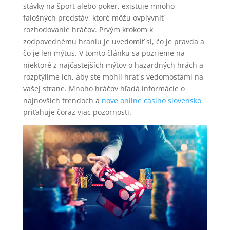
stávky na šport alebo poker, existuje mnoho
falošných predstáv, ktoré môžu ovplyvniť
rozhodovanie hráčov. Prvým krokom k
zodpovednému hraniu je uvedomiť si, čo je pravda a
čo je len mýtus. V tomto článku sa pozrieme na
niektoré z najčastejších mýtov o hazardných hrách a
rozptýlime ich, aby ste mohli hrať s vedomosťami na
vašej strane. Mnoho hráčov hľadá informácie o
najnovších trendoch a
nove online casino slovensko
priťahuje čoraz viac pozornosti.