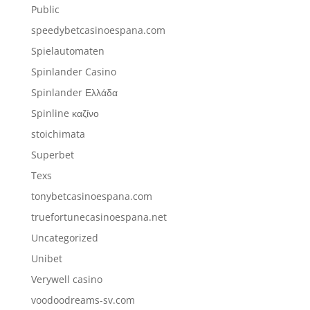
Public
speedybetcasinoespana.com
Spielautomaten
Spinlander Casino
Spinlander Ελλάδα
Spinline καζίνο
stoichimata
Superbet
Texs
tonybetcasinoespana.com
truefortunecasinoespana.net
Uncategorized
Unibet
Verywell casino
voodoodreams-sv.com