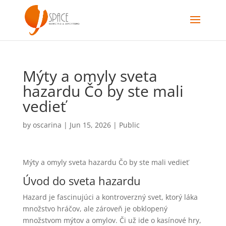
Mýty a omyly sveta
hazardu Čo by ste mali
vedieť
by
oscarina
|
Jun 15, 2026
|
Public
Mýty a omyly sveta hazardu Čo by ste mali vedieť
Úvod do sveta hazardu
Hazard je fascinujúci a kontroverzný svet, ktorý láka
množstvo hráčov, ale zároveň je obklopený
množstvom mýtov a omylov. Či už ide o kasínové hry,