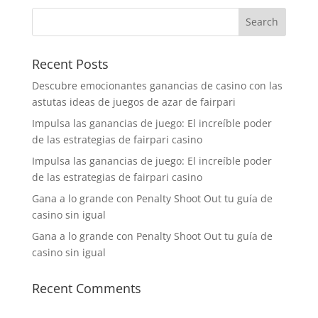
Recent Posts
Descubre emocionantes ganancias de casino con las
astutas ideas de juegos de azar de fairpari
Impulsa las ganancias de juego: El increíble poder
de las estrategias de fairpari casino
Impulsa las ganancias de juego: El increíble poder
de las estrategias de fairpari casino
Gana a lo grande con Penalty Shoot Out tu guía de
casino sin igual
Gana a lo grande con Penalty Shoot Out tu guía de
casino sin igual
Recent Comments