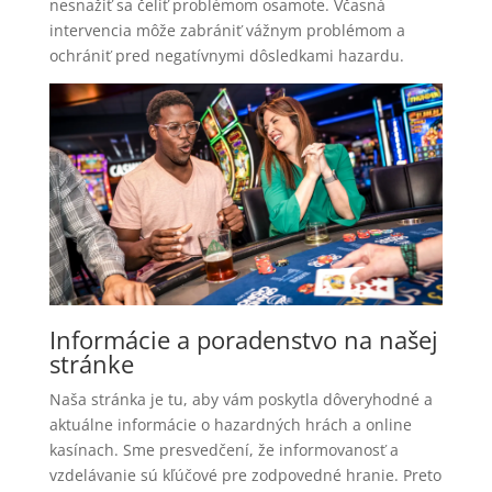
nesnažiť sa čeliť problémom osamote. Včasná
intervencia môže zabrániť vážnym problémom a
ochrániť pred negatívnymi dôsledkami hazardu.
Informácie a poradenstvo na našej
stránke
Naša stránka je tu, aby vám poskytla dôveryhodné a
aktuálne informácie o hazardných hrách a online
kasínach. Sme presvedčení, že informovanosť a
vzdelávanie sú kľúčové pre zodpovedné hranie. Preto