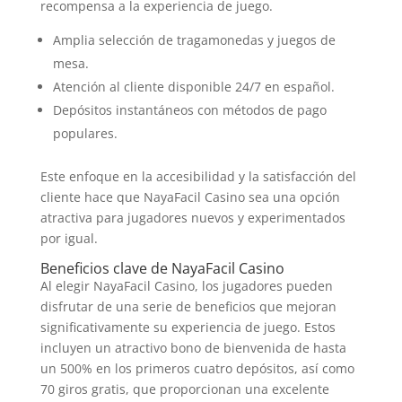
recompensa a la experiencia de juego.
Amplia selección de tragamonedas y juegos de
mesa.
Atención al cliente disponible 24/7 en español.
Depósitos instantáneos con métodos de pago
populares.
Este enfoque en la accesibilidad y la satisfacción del
cliente hace que NayaFacil Casino sea una opción
atractiva para jugadores nuevos y experimentados
por igual.
Beneficios clave de NayaFacil Casino
Al elegir NayaFacil Casino, los jugadores pueden
disfrutar de una serie de beneficios que mejoran
significativamente su experiencia de juego. Estos
incluyen un atractivo bono de bienvenida de hasta
un 500% en los primeros cuatro depósitos, así como
70 giros gratis, que proporcionan una excelente