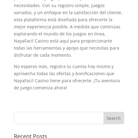
necesidades. Con su registro simple, juegos
variados, y un enfoque en la satisfacción del cliente,
esta plataforma está diseñada para ofrecerte la
mejor experiencia posible. A medida que continúas
explorando el mundo de los juegos en línea,
NayaFacil Casino está aquí para proporcionarte
todas las herramientas y apoyo que necesitas para
disfrutar de cada momento.
No esperes más, registra tu cuenta hoy mismo y
aprovecha todas las ofertas y bonificaciones que
NayaFacil Casino tiene para ofrecerte. ¡Tu aventura
de juego comienza ahora!
Recent Posts