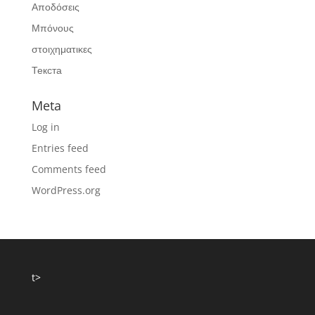
Αποδόσεις
Μπόνους
στοιχηματικες
Текста
Meta
Log in
Entries feed
Comments feed
WordPress.org
t>