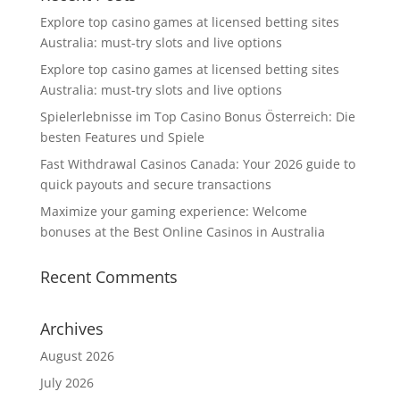
Explore top casino games at licensed betting sites
Australia: must-try slots and live options
Explore top casino games at licensed betting sites
Australia: must-try slots and live options
Spielerlebnisse im Top Casino Bonus Österreich: Die
besten Features und Spiele
Fast Withdrawal Casinos Canada: Your 2026 guide to
quick payouts and secure transactions
Maximize your gaming experience: Welcome
bonuses at the Best Online Casinos in Australia
Recent Comments
Archives
August 2026
July 2026