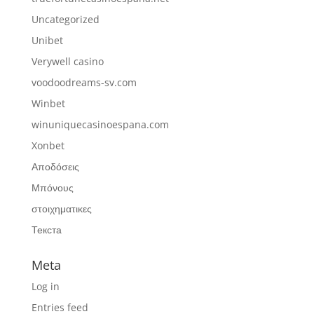
Uncategorized
Unibet
Verywell casino
voodoodreams-sv.com
Winbet
winuniquecasinoespana.com
Xonbet
Αποδόσεις
Μπόνους
στοιχηματικες
Текста
Meta
Log in
Entries feed