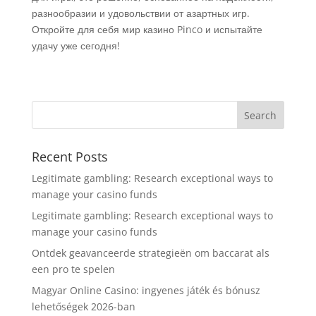
разнообразии и удовольствии от азартных игр.
Откройте для себя мир казино Pinco и испытайте
удачу уже сегодня!
Recent Posts
Legitimate gambling: Research exceptional ways to
manage your casino funds
Legitimate gambling: Research exceptional ways to
manage your casino funds
Ontdek geavanceerde strategieën om baccarat als
een pro te spelen
Magyar Online Casino: ingyenes játék és bónusz
lehetőségek 2026-ban