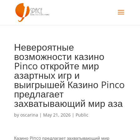
Невероятные
возможности казино
Pinco откройте мир
азартных игр и
выигрышей Казино Pinco
предлагает
захватывающий мир аза
by
oscarina
|
May 21, 2026
|
Public
Казино Pinco предлагает захватывающий мир