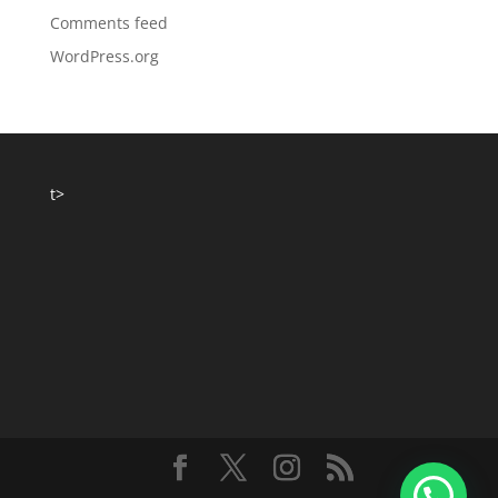
Comments feed
WordPress.org
t>