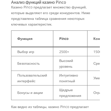
Анализ функций казино Pinco
Казино Pinco предлагает множество функций,
которые выделяют его среди конкурентов. Ниже
представлена таблица сравнения некоторых
ключевых характеристик.
Функция
Pinco
Конкурент
Выбор игр
2500+
1500+
Высокий
Безопасность
Средний
уровень
Пользовательский
Интуитивно
Умеренны
интерфейс
понятный
Щедрые
Бонусы и акции
Ограниче
предложения
Как видно из таблицы, казино Pinco предлагает