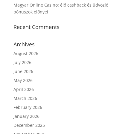
Magyar Online Casino: élő cashback és üdvözlő
bónuszok előnyei
Recent Comments
Archives
August 2026
July 2026
June 2026
May 2026
April 2026
March 2026
February 2026
January 2026
December 2025