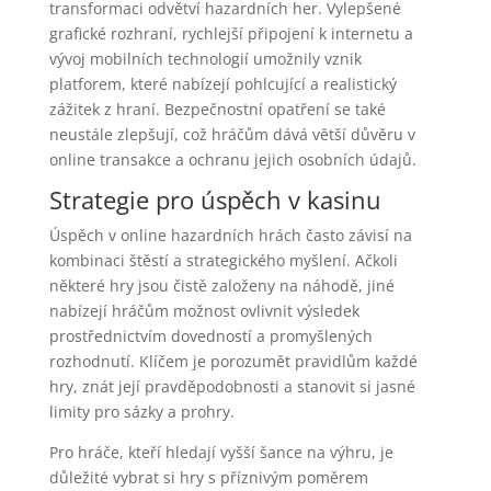
transformaci odvětví hazardních her. Vylepšené
grafické rozhraní, rychlejší připojení k internetu a
vývoj mobilních technologií umožnily vznik
platforem, které nabízejí pohlcující a realistický
zážitek z hraní. Bezpečnostní opatření se také
neustále zlepšují, což hráčům dává větší důvěru v
online transakce a ochranu jejich osobních údajů.
Strategie pro úspěch v kasinu
Úspěch v online hazardních hrách často závisí na
kombinaci štěstí a strategického myšlení. Ačkoli
některé hry jsou čistě založeny na náhodě, jiné
nabízejí hráčům možnost ovlivnit výsledek
prostřednictvím dovedností a promyšlených
rozhodnutí. Klíčem je porozumět pravidlům každé
hry, znát její pravděpodobnosti a stanovit si jasné
limity pro sázky a prohry.
Pro hráče, kteří hledají vyšší šance na výhru, je
důležité vybrat si hry s příznivým poměrem