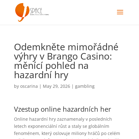
Odemkněte mimořádné
výhry v Brango Casino:
měnící pohled na
hazardní hry
by
oscarina
|
May 29, 2026
|
gambling
Vzestup online hazardních her
Online hazardní hry zaznamenaly v posledních
letech exponenciální růst a staly se globálním
fenoménem, který oslovuje miliony hráčů po celém