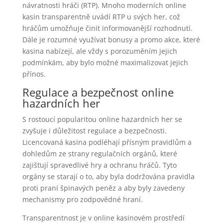
návratnosti hráči (RTP). Mnoho moderních online
kasin transparentně uvádí RTP u svých her, což
hráčům umožňuje činit informovanější rozhodnutí.
Dále je rozumné využívat bonusy a promo akce, které
kasina nabízejí, ale vždy s porozuměním jejich
podmínkám, aby bylo možné maximalizovat jejich
přínos.
Regulace a bezpečnost online
hazardních her
S rostoucí popularitou online hazardních her se
zvyšuje i důležitost regulace a bezpečnosti.
Licencovaná kasina podléhají přísným pravidlům a
dohledům ze strany regulačních orgánů, které
zajišťují spravedlivé hry a ochranu hráčů. Tyto
orgány se starají o to, aby byla dodržována pravidla
proti praní špinavých peněz a aby byly zavedeny
mechanismy pro zodpovědné hraní.
Transparentnost je v online kasinovém prostředí