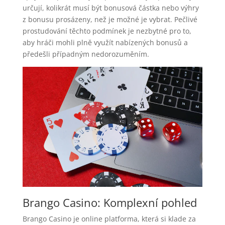
určují, kolikrát musí být bonusová částka nebo výhry
z bonusu prosázeny, než je možné je vybrat. Pečlivé
prostudování těchto podmínek je nezbytné pro to,
aby hráči mohli plně využít nabízených bonusů a
předešli případným nedorozuměním.
Brango Casino: Komplexní pohled
Brango Casino je online platforma, která si klade za