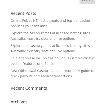
Recent Posts
Online Pokies NZ: fast payouts and top-tier casino
bonuses you can’t miss
Explore top casino games at licensed betting sites
Australia: must-try slots and live options
Explore top casino games at licensed betting sites
Australia: must-try slots and live options
Spielerlebnisse im Top Casino Bonus Österreich: Die
besten Features und Spiele
Fast Withdrawal Casinos Canada: Your 2026 guide to
quick payouts and secure transactions
Recent Comments
Archives