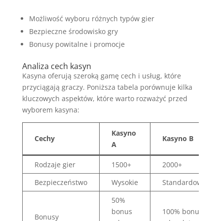
Możliwość wyboru różnych typów gier
Bezpieczne środowisko gry
Bonusy powitalne i promocje
Analiza cech kasyn
Kasyna oferują szeroką gamę cech i usług, które
przyciągają graczy. Poniższa tabela porównuje kilka
kluczowych aspektów, które warto rozważyć przed
wyborem kasyna:
Kasyno
Cechy
Kasyno B
A
Rodzaje gier
1500+
2000+
Bezpieczeństwo
Wysokie
Standardowe
50%
bonus
100% bonus
Bonusy