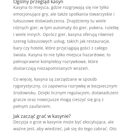
Ogólny przegląd kasyn
Kasyna to miejsca, gdzie rozgrywają się nie tylko
emocjonujące gry, ale także spotkania towarzyskie i
luksusowe doświadczenia. Znajdziemy tu wiele
różnych gier, w tym automaty do gier, pokera, ruletkę
i wiele innych. Oprócz gier, kasyna oferują również
szereg luksusowych usług, takich jak restauracje,
bary czy hotele, które przyciągają gości z całego
świata. Kasyna to nie tylko miejsca hazardowe; to
pełnoprawne kompleksy rozrywkowe, które
dostarczają niezapomnianych wrażeń.
Co więcej, kasyna są zarządzane w sposób
rygorystyczny, co zapewnia rozrywkę w bezpiecznym
środowisku. Dzięki licznym regulacjom, doświadczeni
gracze oraz nowicjusze mogą cieszyć się grą z
pełnym zaufaniem.
Jak zacząć grać w kasynie?
Decyzja o grze w kasynie może być ekscytująca, ale
ważne jest, aby wiedzieć, jak się do tego zabrać. Oto