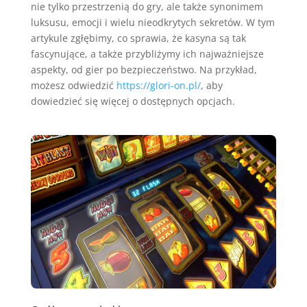
nie tylko przestrzenią do gry, ale także synonimem
luksusu, emocji i wielu nieodkrytych sekretów. W tym
artykule zgłębimy, co sprawia, że kasyna są tak
fascynujące, a także przybliżymy ich najważniejsze
aspekty, od gier po bezpieczeństwo. Na przykład,
możesz odwiedzić
https://glori-on.pl/
, aby
dowiedzieć się więcej o dostępnych opcjach.