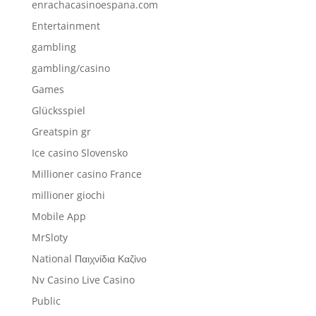
enrachacasinoespana.com
Entertainment
gambling
gambling/casino
Games
Glücksspiel
Greatspin gr
Ice casino Slovensko
Millioner casino France
millioner giochi
Mobile App
MrSloty
National Παιχνίδια Καζίνο
Nv Casino Live Casino
Public