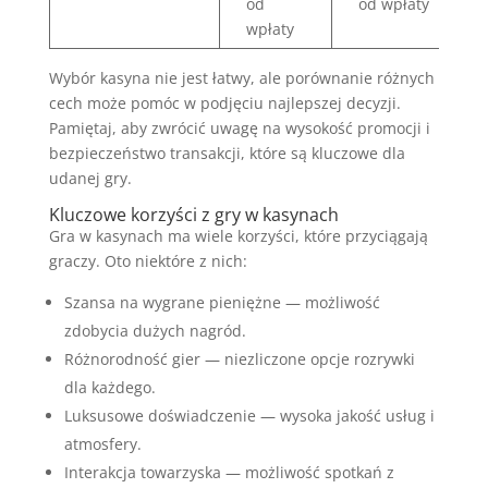
od
od wpłaty
wpłaty
Wybór kasyna nie jest łatwy, ale porównanie różnych
cech może pomóc w podjęciu najlepszej decyzji.
Pamiętaj, aby zwrócić uwagę na wysokość promocji i
bezpieczeństwo transakcji, które są kluczowe dla
udanej gry.
Kluczowe korzyści z gry w kasynach
Gra w kasynach ma wiele korzyści, które przyciągają
graczy. Oto niektóre z nich:
Szansa na wygrane pieniężne — możliwość
zdobycia dużych nagród.
Różnorodność gier — niezliczone opcje rozrywki
dla każdego.
Luksusowe doświadczenie — wysoka jakość usług i
atmosfery.
Interakcja towarzyska — możliwość spotkań z