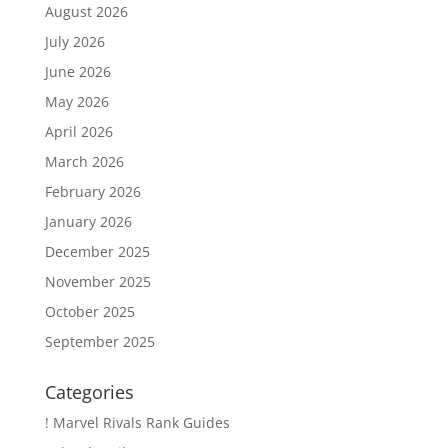
August 2026
July 2026
June 2026
May 2026
April 2026
March 2026
February 2026
January 2026
December 2025
November 2025
October 2025
September 2025
Categories
! Marvel Rivals Rank Guides