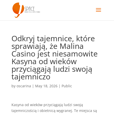
Odkryj tajemnice, które
sprawiają, że Malina
Casino jest niesamowite
Kasyna od wieków
przyciągają ludzi swoją
tajemniczo
by
oscarina
|
May 18, 2026
|
Public
Kasyna od wieków przyciągają ludzi swoją
tajemniczością i obietnicą wygranej. Te miejsca są