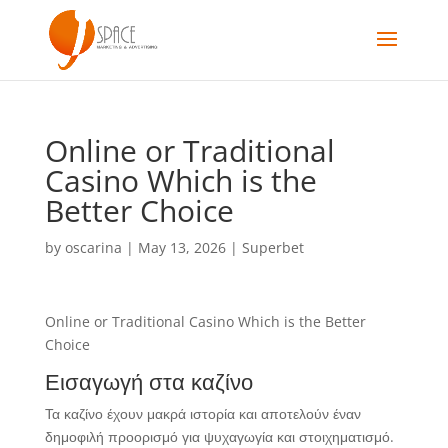
Online or Traditional
Casino Which is the
Better Choice
by
oscarina
|
May 13, 2026
|
Superbet
Online or Traditional Casino Which is the Better
Choice
Εισαγωγή στα καζίνο
Τα καζίνο έχουν μακρά ιστορία και αποτελούν έναν
δημοφιλή προορισμό για ψυχαγωγία και στοιχηματισμό.