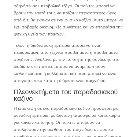
οδηγήσει σε υπερβολικό τζόγο. Οι παίκτες μπορεί να
βρουν τον εαυτό τους να παίζουν περισσότερες ώρες
από ό,τι θα έκαναν σε ένα φυσικό καζίνο. Αυτό μπορεί να
έχει σοβαρές οικονομικές συνέπειες και να επηρεάσει την
ψυχική υγεία των παικτών.
Τέλος, η διαδικτυακή εμπειρία μπορεί να είναι
περιορισμένη από τεχνικά προβλήματα ή προβλήματα
σύνδεσης. Ανάλογα με την ποιότητα της σύνδεσης στο
διαδίκτυο, οι παίκτες μπορεί να αντιμετωπίσουν
καθυστερήσεις ή κολλήματα, κάτι που μπορεί να είναι
απογοητευτικό κατά τη διάρκεια ενός παιχνιδιού.
Πλεονεκτήματα του παραδοσιακού
καζίνο
Η επίσκεψη σε ένα παραδοσιακό καζίνο προσφέρει μια
μοναδική εμπειρία, με ζωντανή ατμόσφαιρα και ευκαιρία
για κοινωνικοποίηση. Οι παίκτες μπορούν να
απολαύσουν την αίσθηση του παιχνιδιού σε φυσικό
περιβάλλον, ακούγοντας τους ήχους των παιχνιδιών και