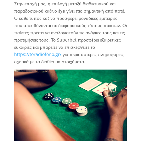
Στην εποχή μας, η επιλογή μεταξύ διαδικτυακού και
παραδοσιακού καζίνο έχει γίνει πιο σημαντική από ποτέ.
Ο κάθε τύπος καζίνο προσφέρει μοναδικές εμπειρίες,
που απευθύνονται σε διαφορετικούς τύπους παικτών. Οι
παίκτες πρέπει να αναλογιστούν τις ανάγκες τους και τις
προτιμήσεις τους. Το Superbet προσφέρει εξαιρετικές
ευκαιρίες και μπορείτε να επισκεφθείτε το
https://toradiofono.gr/
για περισσότερες πληροφορίες
σχετικά με τα διαθέσιμα στοιχήματα.