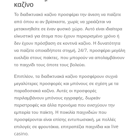
καζίνο
Το διαδικτυακό καζίνο προσφέρει την άνεση να παίζετε
από όπου κι αν βρίσκεστε, χωρίς να χρειάζεται να
μετακινηθείτε σε έναν φυσικό χώρο. Αυτό είναι ιδιαίτερα
ελκυστικό για άτομα που έχουν περιορισμένο χρόνο ή
δεν έχουν πρόσβαση σε κοντινά καζίνο. Η δυνατότητα
να παίζετε οποιαδήποτε στιγμή, 24/7, προσφέρει μεγάλη
ευελιξία στους παίκτες, που μπορούν να απολαμβάνουν
το παιχνίδι τους όποτε τους βολεύει.
Επιπλέον, τα διαδικτυακά καζίνο προσφέρουν συχνά
μεγαλύτερες προσφορές και μπόνους σε σχέση με τα
παραδοσιακά καζίνο. Αυτές οι προσφορές
περιλαμβάνουν μπόνους εγγραφής, δωρεάν
περιστροφές και άλλα προνόμια που ενισχύουν την
εμπειρία του παίκτη. Η ποικιλία παιχνιδιών που
προσφέρονται είναι επίσης εντυπωσιακή, με πολλές
επιλογές σε φρουτάκια, επιτραπέζια παιχνίδια και live
casino.