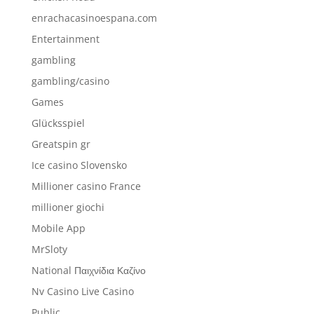
enrachacasinoespana.com
Entertainment
gambling
gambling/casino
Games
Glücksspiel
Greatspin gr
Ice casino Slovensko
Millioner casino France
millioner giochi
Mobile App
MrSloty
National Παιχνίδια Καζίνο
Nv Casino Live Casino
Public