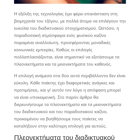
Η εξέλιξη της τεχνολογίας έχει φέρει επανάσταση στη
βιομηχανία του τζόγου, με πολλά άτομα να επιλέγουν την
ευκολία του διαδικτυακού στοιχηματισμού. Ωστόσο, η
παραδοσιακή ατμόσφαιρα ενός φυσικού καζίνο
παραμένει αναλλοίωτη, προσφέροντας μοναδικές
κοινωνικές εμπειρίες. Καθώς οι επιλογές
πολλαπλασιάζονται, είναι σημαντικό να εξετάσουμε τα
πλεονεκτήματα και τα μειονεκτήματα του καθενός.
Η επιλογή ανάμεσα στα δύο αυτά περιβάλλοντα δεν είναι
εύκολη. Κάθε παίκτης έχει διαφορετικές ανάγκες και
προτιμήσεις, και γι’ αυτόν τον λόγο η απόφαση μπορεί
να είναι υποκειμενική. Στο παρόν άρθρο θα
διερευνήσουμε τα πλεονεκτήματα και τα μειονεκτήματα
του διαδικτυακού και του παραδοσιακού καζίνο,
προκειμένου να βοηθήσουμε τους παίκτες να
καταλήξουν στην καλύτερη επιλογή για αυτούς.
Πλεονεκτήματα του διαδικτυακού