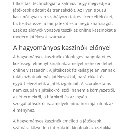
titkosítási technológiát alkalmaz, hogy megvédje a
játékosok adatait és tranzakcióit. Az ilyen típusú
kaszinók gyakran szabályozottak és licencelték őket,
biztosítva ezzel a fair játékot és a megbízhatóságot.
Ezek az előnyök vonzóvá teszik az online kaszinókat a
modern játékosok számára.
A hagyományos kaszinók előnyei
A hagyományos kaszinók különleges hangulatot és
közösségi élményt kínálnak, amelyet nehezen lehet
online visszaadni. A játékosok fizikailag jelen vannak,
találkozhatnak más játékosokkal, barátokkal, és
együtt élvezhetik a játék izgalmait. A szórakoztatás
nem csupán a játékokról szól, hanem a környezetről,
az éttermekről, a bárokról és az egyéb
szolgáltatásokról is, amelyek mind hozzájárulnak az
élményhez.
A hagyományos kaszinók emellett a játékosok
számára közvetlen interakciót kínálnak az osztókkal