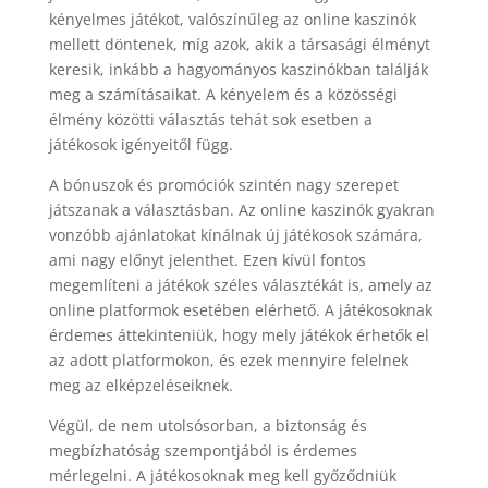
kényelmes játékot, valószínűleg az online kaszinók
mellett döntenek, míg azok, akik a társasági élményt
keresik, inkább a hagyományos kaszinókban találják
meg a számításaikat. A kényelem és a közösségi
élmény közötti választás tehát sok esetben a
játékosok igényeitől függ.
A bónuszok és promóciók szintén nagy szerepet
játszanak a választásban. Az online kaszinók gyakran
vonzóbb ajánlatokat kínálnak új játékosok számára,
ami nagy előnyt jelenthet. Ezen kívül fontos
megemlíteni a játékok széles választékát is, amely az
online platformok esetében elérhető. A játékosoknak
érdemes áttekinteniük, hogy mely játékok érhetők el
az adott platformokon, és ezek mennyire felelnek
meg az elképzeléseiknek.
Végül, de nem utolsósorban, a biztonság és
megbízhatóság szempontjából is érdemes
mérlegelni. A játékosoknak meg kell győződniük