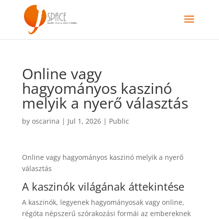
Online vagy
hagyományos kaszinó
melyik a nyerő választás
by
oscarina
|
Jul 1, 2026
|
Public
Online vagy hagyományos kaszinó melyik a nyerő
választás
A kaszinók világának áttekintése
A kaszinók, legyenek hagyományosak vagy online,
régóta népszerű szórakozási formái az embereknek