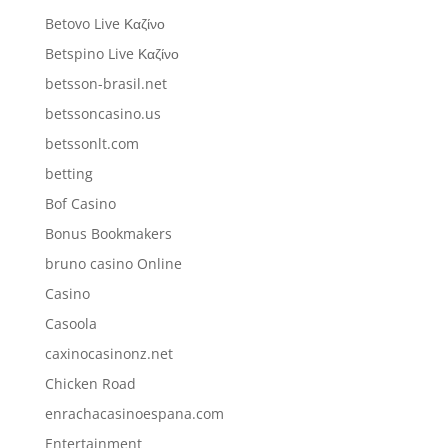
Betovo Live Καζίνο
Betspino Live Καζίνο
betsson-brasil.net
betssoncasino.us
betssonlt.com
betting
Bof Casino
Bonus Bookmakers
bruno casino Online
Casino
Casoola
caxinocasinonz.net
Chicken Road
enrachacasinoespana.com
Entertainment