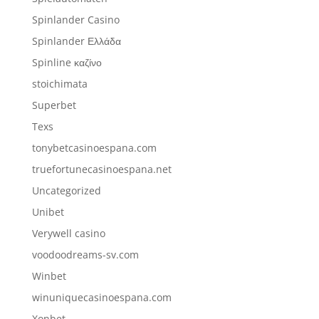
Spinlander Casino
Spinlander Ελλάδα
Spinline καζίνο
stoichimata
Superbet
Texs
tonybetcasinoespana.com
truefortunecasinoespana.net
Uncategorized
Unibet
Verywell casino
voodoodreams-sv.com
Winbet
winuniquecasinoespana.com
Xonbet