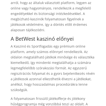
arról, hogy az általuk választott platform, legyen az
online vagy hagyományos, rendelkezik a megfelelő
engedélyekkel és biztonsági intézkedésekkel. A
megbízható kaszinók folyamatosan figyelnek a
játékosok védelmére, így a döntés előtt érdemes
alaposan tájékozódni.
A BetWest kaszinó előnyei
A Kaszinó és Sportfogadás egy prémium online
platform, amely számos előnnyel rendelkezik. Az
oldalon megtalálható játékok minősége és választéka
kiemelkedő, így mindenki megtalálhatja a számára
legmegfelelőbb szórakozási formát. Az egyszerű
regisztrációs folyamat és a gyors bejelentkezés révén
a játékosok azonnal elkezdhetik élvezni a játékokat,
anélkül, hogy hosszadalmas procedúrákra lenne
szükségük.
A folyamatosan frissülő játékofferje és jótékony
hűségprogramja még vonzóbbá teszi az oldalt. A