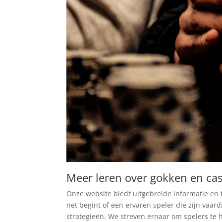
Meer leren over gokken en cas
Onze website biedt uitgebreide informatie en 
net begint of een ervaren speler die zijn vaard
strategieën. We streven ernaar om spelers te 