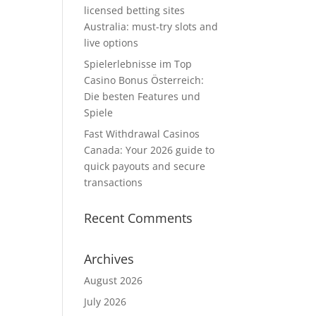
licensed betting sites
Australia: must-try slots and
live options
Spielerlebnisse im Top
Casino Bonus Österreich:
Die besten Features und
Spiele
Fast Withdrawal Casinos
Canada: Your 2026 guide to
quick payouts and secure
transactions
Recent Comments
Archives
August 2026
July 2026