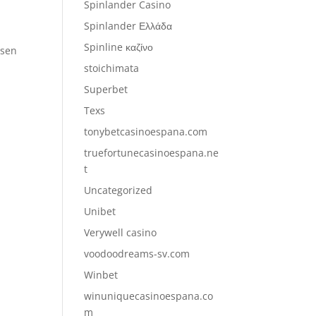
Spinlander Casino
Spinlander Ελλάδα
Spinline καζίνο
nsen
stoichimata
Superbet
Texs
tonybetcasinoespana.com
truefortunecasinoespana.ne
t
Uncategorized
Unibet
Verywell casino
voodoodreams-sv.com
Winbet
winuniquecasinoespana.co
m