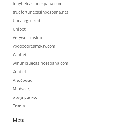
tonybetcasinoespana.com
truefortunecasinoespana.net
Uncategorized
Unibet
Verywell casino
voodoodreams-sv.com
Winbet
winuniquecasinoespana.com
Xonbet
Αποδόσεις
Μπόνους
στοιχηματικες
Текста
Meta