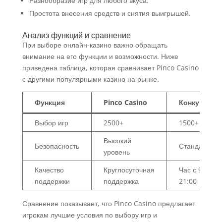
Разнообразие игр для любого вкуса.
Простота внесения средств и снятия выигрышей.
Анализ функций и сравнение
При выборе онлайн-казино важно обращать
внимание на его функции и возможности. Ниже
приведена таблица, которая сравнивает Pinco Casino
с другими популярными казино на рынке.
Функция
Pinco Casino
Конкурент A
Выбор игр
2500+
1500+
Высокий
Безопасность
Стандартны
уровень
Качество
Круглосуточная
Час с 9:00 до
поддержки
поддержка
21:00
Сравнение показывает, что Pinco Casino предлагает
игрокам лучшие условия по выбору игр и