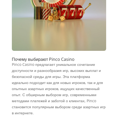
Почему выбирают Pinco Casino
Pinco Casino предлагает уникальное сочетание
доступности и разнообразия игр, высоких выплат и
безопасной среды для игры. Эта платформа
идеально подходит как для новых игроков, так и для
опытных азартных игроков, ищущих качественный
опыт. С обширным выбором игр, современными
методами платежей и заботой о клиентах, Pinco
становится популярным выбором среди азартных игр
в интернете.