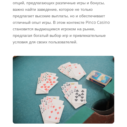
опций, предлагающих различные игры и бонусы,
важно найти заведение, которое не только
предлагает высокие выплаты, но и обеспечивает
отличный опыт игры. В этом контексте Pinco Casino
становится выдающимся игроком на рынке,
предлагая богатый выбор игр и привлекательные
условия для своих пользователей.