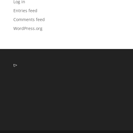
Log in
Entries feed
Comments feed
WordPress.org
t>