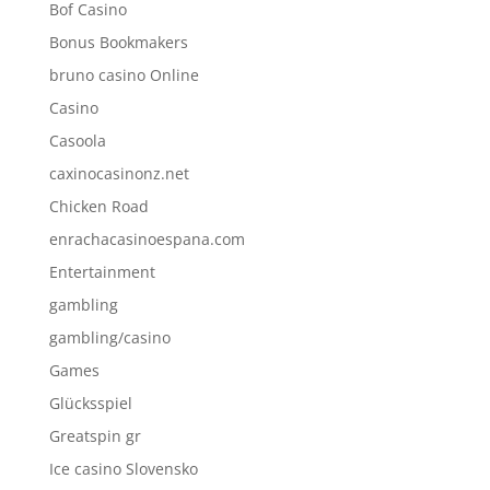
Bof Casino
Bonus Bookmakers
bruno casino Online
Casino
Casoola
caxinocasinonz.net
Chicken Road
enrachacasinoespana.com
Entertainment
gambling
gambling/casino
Games
Glücksspiel
Greatspin gr
Ice casino Slovensko