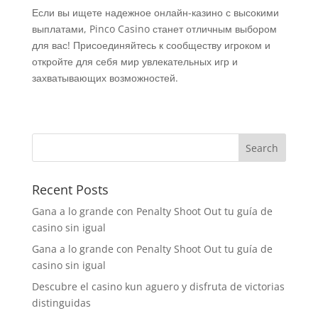
Если вы ищете надежное онлайн-казино с высокими
выплатами, Pinco Casino станет отличным выбором
для вас! Присоединяйтесь к сообществу игроком и
откройте для себя мир увлекательных игр и
захватывающих возможностей.
Recent Posts
Gana a lo grande con Penalty Shoot Out tu guía de
casino sin igual
Gana a lo grande con Penalty Shoot Out tu guía de
casino sin igual
Descubre el casino kun aguero y disfruta de victorias
distinguidas