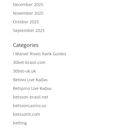
December 2025
November 2025
October 2025
September 2025
Categories
! Marvel Rivals Rank Guides
30bet-brasil.com
30bet-uk.uk
Betovo Live Καζίνο
Betspino Live Καζίνο
betsson-brasil.net
betssoncasino.us
betssonlt.com
betting