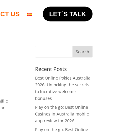
CT US
LET´S TALK
Recent Posts
Best Online Pokies Australia
2026: Unlocking the secrets
to lucrative welcome
bonuses
ille
Play on the go: Best Online
aan
Casinos in Australia mobile
app review for 2026
Play on the go: Best Online