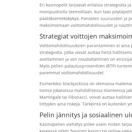
Eri kasinopelit tarjoavat erilaisia strategioita
monipuolisilla teemoillaan, kun taas pöytäpelit
päätöksentekokykyä. Panosten suuruuden ja p
maksimoimaan voittomahdollisuudet ja nautti
Strategiat voittojen maksimoi
Voittomahdollisuuksien parantaminen ei aina p
strategioita, jotka voivat auttaa heitä hallits
asettaminen ja sen noudattaminen on ensisijai
Myös pelien palautusprosenttien (RTP) tuntemine
paremmat voittomahdollisuudet.
Esimerkiksi blackjackissa on olemassa matemaatt
toimia jokaisessa mahdollisessa tilanteessa ja
Martingale tai Fibonacci, voivat auttaa hallits
liittyykin aina riskejä. Tärkeintä on kuitenkin
Pelin jännitys ja sosiaalinen u
Kasinopelien viehätys piilee usein niiden tarj
kyseessä sitten fyysinen kasino tai online-peli