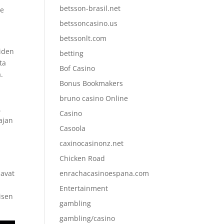
betsson-brasil.net
ee
betssoncasino.us
betssonlt.com
oiden
betting
ta
Bof Casino
.
Bonus Bookmakers
bruno casino Online
.
Casino
ajan
Casoola
caxinocasinonz.net
Chicken Road
uavat
enrachacasinoespana.com
Entertainment
isen
gambling
gambling/casino