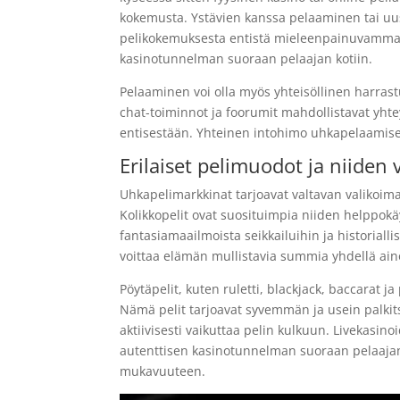
kokemusta. Ystävien kanssa pelaaminen tai uusi
pelikokemuksesta entistä mieleenpainuvamman.
kasinotunnelman suoraan pelaajan kotiin.
Pelaaminen voi olla myös yhteisöllinen harrastu
chat-toiminnot ja foorumit mahdollistavat yh
entisestään. Yhteinen intohimo uhkapelaamiseen
Erilaiset pelimuodot ja niiden 
Uhkapelimarkkinat tarjoavat valtavan valikoima
Kolikkopelit ovat suosituimpia niiden helppokä
fantasiamaailmoista seikkailuihin ja historiall
voittaa elämän mullistavia summia yhdellä aino
Pöytäpelit, kuten ruletti, blackjack, baccarat 
Nämä pelit tarjoavat syvemmän ja usein palkit
aktiivisesti vaikuttaa pelin kulkuun. Livekasinoi
autenttisen kasinotunnelman suoraan pelaajan 
mukavuuteen.