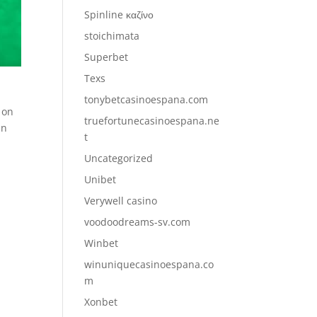
Spinline καζίνο
stoichimata
Superbet
Texs
tonybetcasinoespana.com
 on
truefortunecasinoespana.ne
in
t
Uncategorized
Unibet
Verywell casino
voodoodreams-sv.com
Winbet
winuniquecasinoespana.co
m
Xonbet