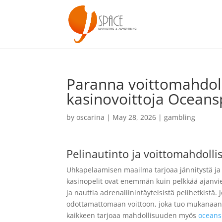
Paranna voittomahdolli
kasinovoittoja Oceans
by
oscarina
|
May 28, 2026
|
gambling
Pelinautinto ja voittomahdolli
Uhkapelaamisen maailma tarjoaa jännitystä ja
kasinopelit ovat enemmän kuin pelkkää ajanvie
ja nauttia adrenaliinintäyteisistä pelihetkistä. 
odottamattomaan voittoon, joka tuo mukanaan s
kaikkeen tarjoaa mahdollisuuden myös
oceans