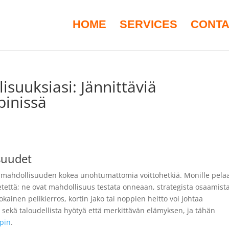
HOME
SERVICES
CONTA
suuksiasi: Jännittäviä
pinissä
suudet
 mahdollisuuden kokea unohtumattomia voittohetkiä. Monille pelaaj
tettä; ne ovat mahdollisuus testata onneaan, strategista osaamist
Jokainen pelikierros, kortin jako tai noppien heitto voi johtaa
ekä taloudellista hyötyä että merkittävän elämyksen, ja tähän
pin
.