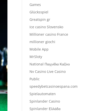
Games
Glücksspiel
Greatspin gr
Ice casino Slovensko
Millioner casino France
millioner giochi
Mobile App
MrSloty
National Παιχνίδια Καζίνο
Nv Casino Live Casino
Public
speedybetcasinoespana.com
Spielautomaten
Spinlander Casino
Spinlander Ελλάδα