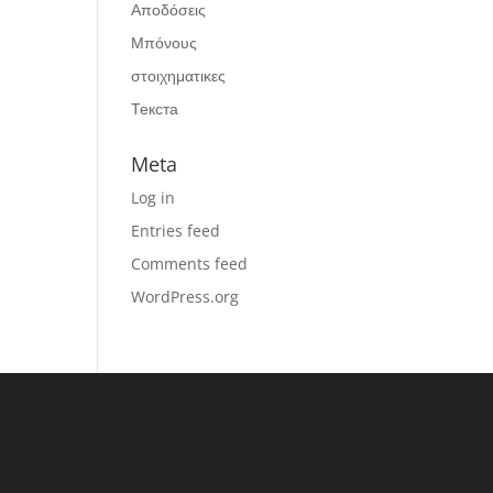
Αποδόσεις
Μπόνους
στοιχηματικες
Текста
Meta
Log in
Entries feed
Comments feed
WordPress.org