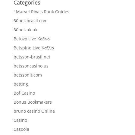
Categories
! Marvel Rivals Rank Guides
30bet-brasil.com
30bet-uk.uk
Betovo Live Καζίνο
Betspino Live Καζίνο
betsson-brasil.net
betssoncasino.us
betssonlt.com
betting
Bof Casino
Bonus Bookmakers
bruno casino Online
Casino
Casoola