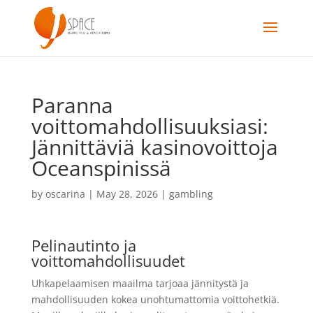
Paranna
voittomahdollisuuksiasi:
Jännittäviä kasinovoittoja
Oceanspinissä
by
oscarina
|
May 28, 2026
|
gambling
Pelinautinto ja
voittomahdollisuudet
Uhkapelaamisen maailma tarjoaa jännitystä ja
mahdollisuuden kokea unohtumattomia voittohetkiä.