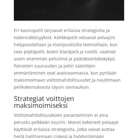
Eri kasinopelit tarjoavat erilaisia strategioita ja
todennäköisyyksiä. Kolikkopelit vetoavat pelaajiin
helppoudellaan ja monipuolisilla teemoillaan, kun
taas pöytäpelit, kuten blackjack ja ruletti, vaativat
usein enemmän pelisilmä ja päätöksentekokykyä.
Panosten suuruuden ja pelin sääntöjen
ymmärtäminen ovat avainasemassa, kun pyritään
maksimoimaan voittomahdollisuudet ja nauttimaan
pelikokemuksesta täysin siemauksin.
Strategiat voittojen
maksimoimiseksi
Voittomahdollisuuksien parantaminen ei aina
perustu pelkkään tuuriin. Monet kokeneet pelaajat
käyttävät erilaisia strategioita, jotka voivat auttaa
heitä hallitsemaan riskejä ja hyödyntämään