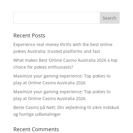
Recent Posts
Experience real money thrills with the best online
pokies Australia: trusted platforms and fast
What makes Best Online Casino Australia 2026 a top
choice for pokies enthusiasts?
Maximize your gaming experience: Top pokies to
play at Online Casino Australia 2026
Maximize your gaming experience: Top pokies to
play at Online Casino Australia 2026
Beste Casino på Nett: Din vejledning til sikre indskud
og hurtige udbetalinger
Recent Comments