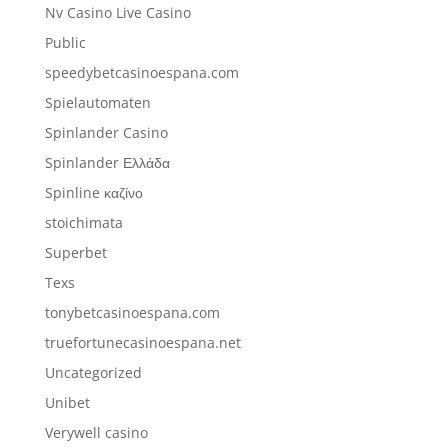
Nv Casino Live Casino
Public
speedybetcasinoespana.com
Spielautomaten
Spinlander Casino
Spinlander Ελλάδα
Spinline καζίνο
stoichimata
Superbet
Texs
tonybetcasinoespana.com
truefortunecasinoespana.net
Uncategorized
Unibet
Verywell casino