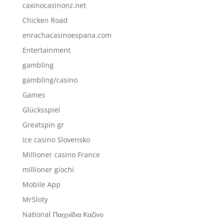
caxinocasinonz.net
Chicken Road
enrachacasinoespana.com
Entertainment
gambling
gambling/casino
Games
Glücksspiel
Greatspin gr
Ice casino Slovensko
Millioner casino France
millioner giochi
Mobile App
MrSloty
National Παιχνίδια Καζίνο