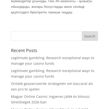
мүмкіндіктер ұсынады. Пин Ап казиносы – қызықты
ойындарды, жоғары бонустарды және сенімді
қауіпсіздікті біріктіретін тамаша таңдау.
Recent Posts
Legitimate gambling: Research exceptional ways to
manage your casino funds
Legitimate gambling: Research exceptional ways to
manage your casino funds
Ontdek geavanceerde strategieën om baccarat als
een pro te spelen
Magyar Online Casino: ingyenes játék és bónusz
lehetőségek 2026-ban