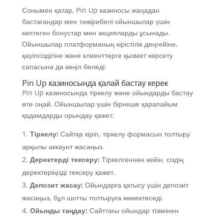
Сонымен қатар, Pin Up казиносы жаңадан
бастағандар мен тәжірибелі ойыншылар үшін
көптеген бонустар мен акцияларды ұсынады.
Ойыншылар платформаның кірістілік деңгейіне,
қауіпсіздігіне және клиенттерге қызмет көрсету
сапасына да көңіл бөледі.
Pin Up казиносында қалай бастау керек
Pin Up казиносында тіркелу және ойындарды бастау
өте оңай. Ойыншылар үшін бірнеше қарапайым
қадамдарды орындау қажет:
Тіркелу:
Сайтқа кіріп, тіркелу формасын толтыру
арқылы аккаунт жасаңыз.
Деректерді тексеру:
Тіркелгеннен кейін, сіздің
деректеріңізді тексеру қажет.
Депозит жасау:
Ойындарға қатысу үшін депозит
жасаңыз, бұл шотты толтыруға көмектеседі.
Ойынды таңдау:
Сайттағы ойындар тізімінен