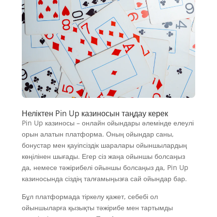
Неліктен Pin Up казиносын таңдау керек
Pin Up казиносы – онлайн ойындары әлемінде елеулі
орын алатын платформа. Оның ойындар саны,
бонустар мен қауіпсіздік шаралары ойыншылардың
көңілінен шығады. Егер сіз жаңа ойыншы болсаңыз
да, немесе тәжірибелі ойыншы болсаңыз да, Pin Up
казиносында сіздің талғамыңызға сай ойындар бар.
Бұл платформада тіркелу қажет, себебі ол
ойыншыларға қызықты тәжірибе мен тартымды