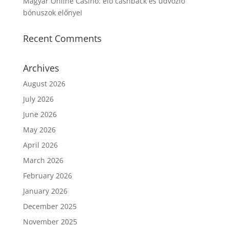
Magyar Online Casino: élő cashback és üdvözlő
bónuszok előnyei
Recent Comments
Archives
August 2026
July 2026
June 2026
May 2026
April 2026
March 2026
February 2026
January 2026
December 2025
November 2025