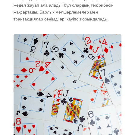
жедел жауап ала алады, бұл олардың тәжірибесін
жақсартады. Барлық мөлшерлемелер мен
транзакциялар сенімді әрі қауіпсіз орындалады.