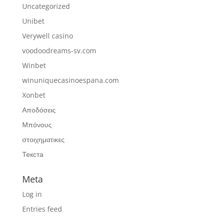
Uncategorized
Unibet
Verywell casino
voodoodreams-sv.com
Winbet
winuniquecasinoespana.com
Xonbet
Αποδόσεις
Μπόνους
στοιχηματικες
Текста
Meta
Log in
Entries feed