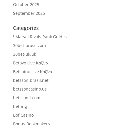
October 2025
September 2025
Categories
! Marvel Rivals Rank Guides
30bet-brasil.com
30bet-uk.uk
Betovo Live Καζίνο
Betspino Live Καζίνο
betsson-brasil.net
betssoncasino.us
betssonlt.com
betting
Bof Casino
Bonus Bookmakers