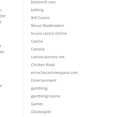
betssonlt.com
n.
betting
tst.
Bof Casino
e
Bonus Bookmakers
bruno casino Online
Casino
r
Casoola
 en
caxinocasinonz.net
Chicken Road
enrachacasinoespana.com
Entertainment
ar
gambling
gambling/casino
Games
Glücksspiel