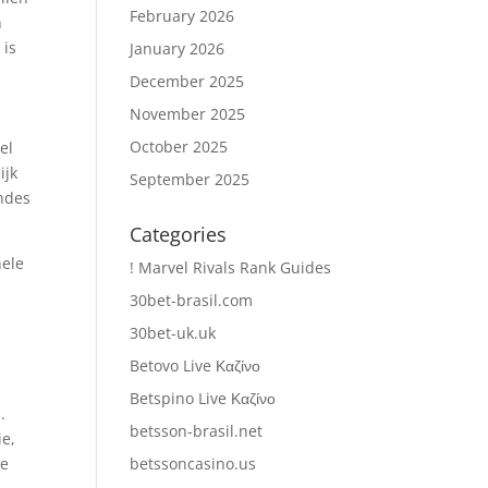
February 2026
n
 is
January 2026
December 2025
November 2025
October 2025
el
ijk
September 2025
ondes
Categories
nele
! Marvel Rivals Rank Guides
30bet-brasil.com
30bet-uk.uk
Betovo Live Καζίνο
Betspino Live Καζίνο
.
betsson-brasil.net
ie,
de
betssoncasino.us