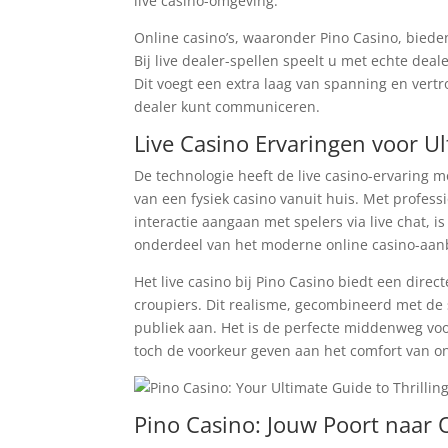
live casino-omgeving.
Online casino’s, waaronder Pino Casino, bieden 
Bij live dealer-spellen speelt u met echte dea
Dit voegt een extra laag van spanning en vertr
dealer kunt communiceren.
Live Casino Ervaringen voor U
De technologie heeft de live casino-ervaring 
van een fysiek casino vanuit huis. Met profess
interactie aangaan met spelers via live chat, i
onderdeel van het moderne online casino-aan
Het live casino bij Pino Casino biedt een direc
croupiers. Dit realisme, gecombineerd met de 
publiek aan. Het is de perfecte middenweg voo
toch de voorkeur geven aan het comfort van on
Pino Casino: Jouw Poort naar O