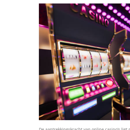
De aantrekkingskracht van online casino’s ligt