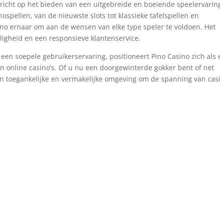
h richt op het bieden van een uitgebreide en boeiende speelervarin
ospellen, van de nieuwste slots tot klassieke tafelspellen en
sino ernaar om aan de wensen van elke type speler te voldoen. Het
ligheid en een responsieve klantenservice.
een soepele gebruikerservaring, positioneert Pino Casino zich als
n online casino’s. Of u nu een doorgewinterde gokker bent of net
en toegankelijke en vermakelijke omgeving om de spanning van cas