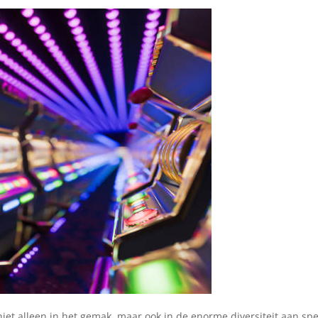
 niet alleen in het gemak, maar ook in de enorme diversiteit aan spe