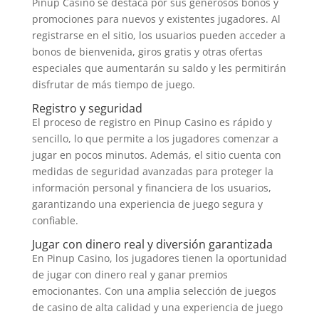
Pinup Casino se destaca por sus generosos bonos y
promociones para nuevos y existentes jugadores. Al
registrarse en el sitio, los usuarios pueden acceder a
bonos de bienvenida, giros gratis y otras ofertas
especiales que aumentarán su saldo y les permitirán
disfrutar de más tiempo de juego.
Registro y seguridad
El proceso de registro en Pinup Casino es rápido y
sencillo, lo que permite a los jugadores comenzar a
jugar en pocos minutos. Además, el sitio cuenta con
medidas de seguridad avanzadas para proteger la
información personal y financiera de los usuarios,
garantizando una experiencia de juego segura y
confiable.
Jugar con dinero real y diversión garantizada
En Pinup Casino, los jugadores tienen la oportunidad
de jugar con dinero real y ganar premios
emocionantes. Con una amplia selección de juegos
de casino de alta calidad y una experiencia de juego