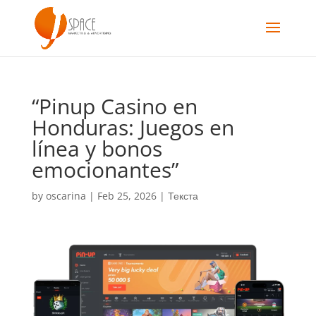
“Pinup Casino en
Honduras: Juegos en
línea y bonos
emocionantes”
by
oscarina
|
Feb 25, 2026
|
Текста