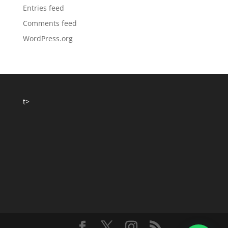
Entries feed
Comments feed
WordPress.org
t>