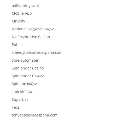
millioner giochi
Mobile App
MrSloty
National Παιχνίδια Καζίνο
Nv Casino Live Casino
Public
speedybetcasinoespana.com
Spielautomaten
Spinlander Casino
Spinlander Ελλάδα
Spinline καζίνο
stoichimata
Superbet
Texs
tonybetcasinoespana.com