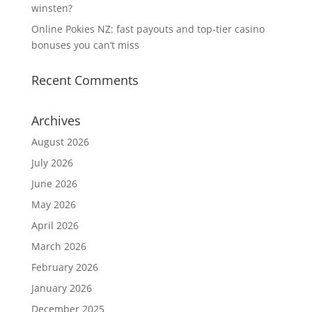
winsten?
Online Pokies NZ: fast payouts and top-tier casino
bonuses you can’t miss
Recent Comments
Archives
August 2026
July 2026
June 2026
May 2026
April 2026
March 2026
February 2026
January 2026
December 2025