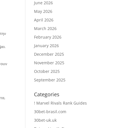
June 2026
May 2026
April 2026
March 2026
την
February 2026
January 2026
ψει.
December 2025
November 2025
σουν
October 2025
September 2025
Categories
τα,
! Marvel Rivals Rank Guides
30bet-brasil.com
30bet-uk.uk