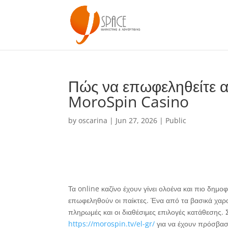
Πώς να επωφεληθείτε α
MoroSpin Casino
by
oscarina
|
Jun 27, 2026
|
Public
Τα online καζίνο έχουν γίνει ολοένα και πιο δημο
επωφεληθούν οι παίκτες. Ένα από τα βασικά χαρακ
πληρωμές και οι διαθέσιμες επιλογές κατάθεσης.
https://morospin.tv/el-gr/
για να έχουν πρόσβαση