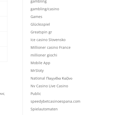
gambling
gambling/casino
Games
Glücksspiel
Greatspin gr
Ice casino Slovensko
Millioner casino France
millioner giochi
Mobile App
MrSloty
National Παιχνίδια Καζίνο
Nv Casino Live Casino
ους
Public
speedybetcasinoespana.com
Spielautomaten