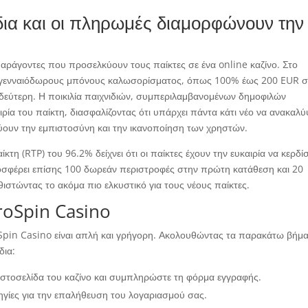
δια και οι πληρωμές διαμορφώνουν την
παράγοντες που προσελκύουν τους παίκτες σε ένα online καζίνο. Στο
ό γενναιόδωρους μπόνους καλωσορίσματος, όπως 100% έως 200 EUR σ
εύτερη. Η ποικιλία παιχνιδιών, συμπεριλαμβανομένων δημοφιλών
πειρία του παίκτη, διασφαλίζοντας ότι υπάρχει πάντα κάτι νέο να ανακαλύ
ύουν την εμπιστοσύνη και την ικανοποίηση των χρηστών.
η (RTP) του 96.2% δείχνει ότι οι παίκτες έχουν την ευκαιρία να κερδί
σφέρει επίσης 100 δωρεάν περιστροφές στην πρώτη κατάθεση και 20
ιστώντας το ακόμα πιο ελκυστικό για τους νέους παίκτες.
roSpin Casino
Spin Casino είναι απλή και γρήγορη. Ακολουθώντας τα παρακάτω βήμα
δια:
ιστοσελίδα του καζίνο και συμπληρώστε τη φόρμα εγγραφής.
γίες για την επαλήθευση του λογαριασμού σας.