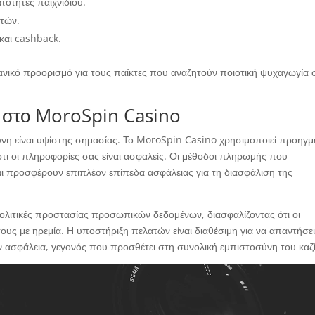
ότητες παιχνιδιού.
κτών.
και cashback.
ανικό προορισμό για τους παίκτες που αναζητούν ποιοτική ψυχαγωγία 
 στο MoroSpin Casino
νη είναι υψίστης σημασίας. Το MoroSpin Casino χρησιμοποιεί προηγμ
ότι οι πληροφορίες σας είναι ασφαλείς. Οι μέθοδοι πληρωμής που
και προσφέρουν επιπλέον επίπεδα ασφάλειας για τη διασφάλιση της
ολιτικές προστασίας προσωπικών δεδομένων, διασφαλίζοντας ότι οι
ους με ηρεμία. Η υποστήριξη πελατών είναι διαθέσιμη για να απαντήσει
ην ασφάλεια, γεγονός που προσθέτει στη συνολική εμπιστοσύνη του καζ