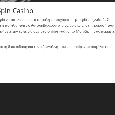
Spin Casino
ρία να απολαύσετε μια ασφαλή και ευχάριστη εμπειρία παιχνιδιού. Οι
 η ποικιλία παιχνιδιών συμβάλλουν στο να βρίσκεται στην κορυφή των
ινήσετε την εμπειρία σας στο online καζίνο, το MoroSpin σας περιμένε
 τη διασκέδαση και την αδρεναλίνη που προσφέρει, με ασφάλεια και