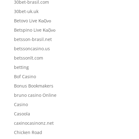
30bet-brasil.com
30bet-uk.uk
Betovo Live Καζίνο
Betspino Live Καζίνο
betsson-brasil.net
betssoncasino.us
betssonlt.com
betting
Bof Casino
Bonus Bookmakers
bruno casino Online
Casino
Casoola
caxinocasinonz.net
Chicken Road