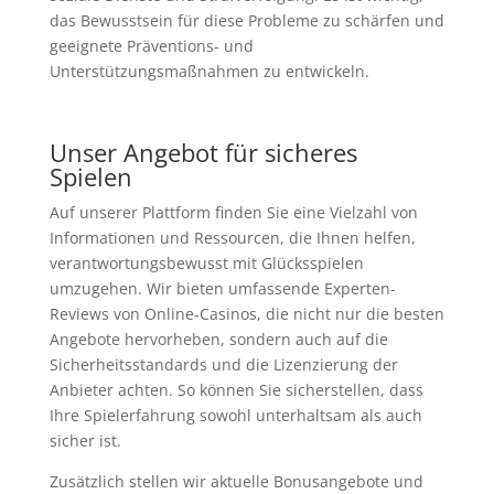
das Bewusstsein für diese Probleme zu schärfen und
geeignete Präventions- und
Unterstützungsmaßnahmen zu entwickeln.
Unser Angebot für sicheres
Spielen
Auf unserer Plattform finden Sie eine Vielzahl von
Informationen und Ressourcen, die Ihnen helfen,
verantwortungsbewusst mit Glücksspielen
umzugehen. Wir bieten umfassende Experten-
Reviews von Online-Casinos, die nicht nur die besten
Angebote hervorheben, sondern auch auf die
Sicherheitsstandards und die Lizenzierung der
Anbieter achten. So können Sie sicherstellen, dass
Ihre Spielerfahrung sowohl unterhaltsam als auch
sicher ist.
Zusätzlich stellen wir aktuelle Bonusangebote und