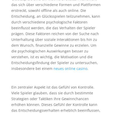
das sich über verschiedene Formen und Plattformen
erstreckt, sowohl offline als auch online. Die
Entscheidung, an Glücksspielen teilzunehmen, kann
durch verschiedene psychologische Faktoren
beeinflusst werden, die das Verhalten der Spieler
prägen. Diese Faktoren reichen von der Suche nach
Unterhaltung über soziale Interaktionen bis hin zu
dem Wunsch, finanzielle Gewinne zu erzielen. Um
die psychologischen Auswirkungen besser zu
verstehen, ist es wichtig, die Motivation und die
Entscheidungsfindung der Spieler zu untersuchen,
insbesondere bei einem
neues online casino
.
Ein zentraler Aspekt ist das Gefühl von Kontrolle.
Viele Spieler glauben, dass sie durch bestimmte
Strategien oder Taktiken ihre Gewinnchancen
erhöhen können. Dieses Gefühl der Kontrolle kann
das Entscheidungsverhalten erheblich beeinflussen,