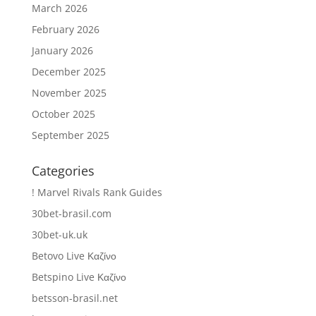
March 2026
February 2026
January 2026
December 2025
November 2025
October 2025
September 2025
Categories
! Marvel Rivals Rank Guides
30bet-brasil.com
30bet-uk.uk
Betovo Live Καζίνο
Betspino Live Καζίνο
betsson-brasil.net