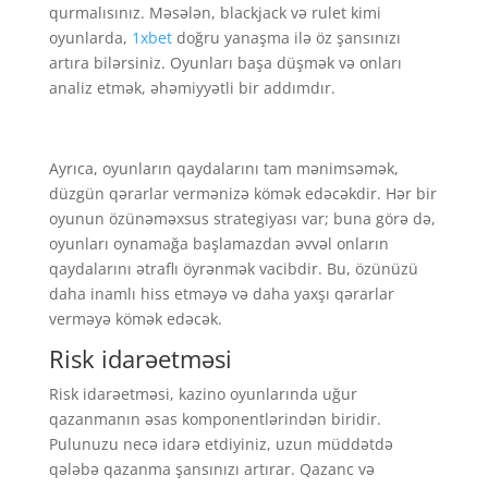
qurmalısınız. Məsələn, blackjack və rulet kimi
oyunlarda,
1xbet
doğru yanaşma ilə öz şansınızı
artıra bilərsiniz. Oyunları başa düşmək və onları
analiz etmək, əhəmiyyətli bir addımdır.
Ayrıca, oyunların qaydalarını tam mənimsəmək,
düzgün qərarlar vermənizə kömək edəcəkdir. Hər bir
oyunun özünəməxsus strategiyası var; buna görə də,
oyunları oynamağa başlamazdan əvvəl onların
qaydalarını ətraflı öyrənmək vacibdir. Bu, özünüzü
daha inamlı hiss etməyə və daha yaxşı qərarlar
verməyə kömək edəcək.
Risk idarəetməsi
Risk idarəetməsi, kazino oyunlarında uğur
qazanmanın əsas komponentlərindən biridir.
Pulunuzu necə idarə etdiyiniz, uzun müddətdə
qələbə qazanma şansınızı artırar. Qazanc və