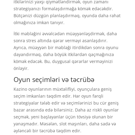
itkilərinizi yaxşı qiymətləndirmək, oyun zamanı
strategiyanızı formalaşdırmağa kömək edəcəkdir.
Bütçənizi düzgün planlaşdırmaq, oyunda daha rahat
olmağınıza imkan tanıyır.
İtki məbləğini əvvəlcədən müəyyənləşdirmək, daha
sonra stres altında qərar verməyi asanlaşdırır.
Ayrıca, müəyyən bir məbləği itirdikdən sonra oyunu
dayandırmaq, daha böyük itkilərdən qaçmağınıza
kömək edəcək. Bu, duygusal qərarlar verməyinizi
önləyir.
Oyun seçimləri və təcrübə
Kazino oyunlarının müxtəlifliyi, oyunçulara geniş
seçim imkanları təqdim edir. Hər oyun fərqli
strategiyalar tələb edir və seçimlərinizi bu cür geniş
bazar arasında edə bilərsiniz. Daha az riskli oyunlar
seçmək, yeni başlayanlar üçün tövsiyə olunan bir
yanaşmadır. Məsələn, slot maşınları, daha sadə və
əyləncəli bir təcrübə təqdim edir.