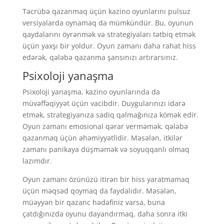
Təcrübə qazanmaq üçün kazino oyunlarını pulsuz
versiyalarda oynamaq da mümkündür. Bu, oyunun
qaydalarını öyrənmək və strategiyaları tətbiq etmək
üçün yaxşı bir yoldur. Oyun zamanı daha rahat hiss
edərək, qələbə qazanma şansınızı artırarsınız.
Psixoloji yanaşma
Psixoloji yanaşma, kazino oyunlarında da
müvəffəqiyyət üçün vacibdir. Duygularınızı idarə
etmək, strategiyanıza sadiq qalmağınıza kömək edir.
Oyun zamanı emosional qərar verməmək, qələbə
qazanmaq üçün əhəmiyyətlidir. Məsələn, itkilər
zamanı panikaya düşməmək və soyuqqanlı olmaq
lazımdır.
Oyun zamanı özünüzü itirən bir hiss yaratmamaq
üçün məqsəd qoymaq da faydalıdır. Məsələn,
müəyyən bir qazanc hədəfiniz varsa, buna
çatdığınızda oyunu dayandırmaq, daha sonra itki