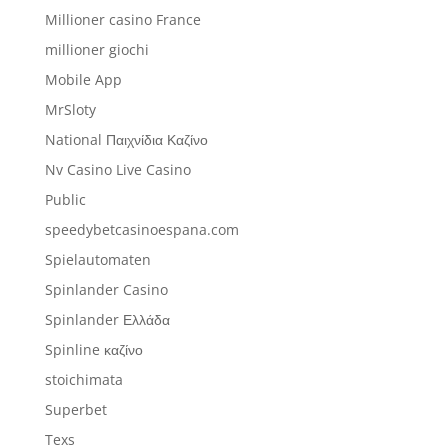
Millioner casino France
millioner giochi
Mobile App
MrSloty
National Παιχνίδια Καζίνο
Nv Casino Live Casino
Public
speedybetcasinoespana.com
Spielautomaten
Spinlander Casino
Spinlander Ελλάδα
Spinline καζίνο
stoichimata
Superbet
Texs