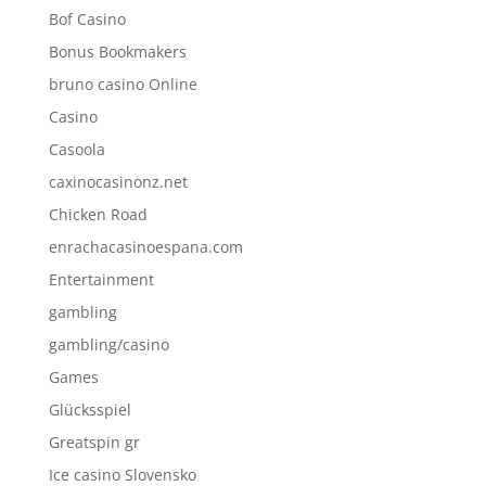
Bof Casino
Bonus Bookmakers
bruno casino Online
Casino
Casoola
caxinocasinonz.net
Chicken Road
enrachacasinoespana.com
Entertainment
gambling
gambling/casino
Games
Glücksspiel
Greatspin gr
Ice casino Slovensko