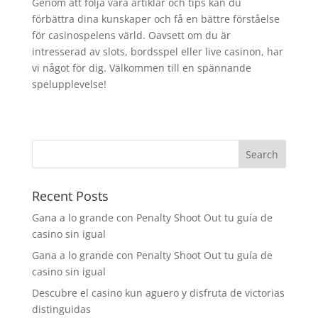
Genom att följa våra artiklar och tips kan du
förbättra dina kunskaper och få en bättre förståelse
för casinospelens värld. Oavsett om du är
intresserad av slots, bordsspel eller live casinon, har
vi något för dig. Välkommen till en spännande
spelupplevelse!
Recent Posts
Gana a lo grande con Penalty Shoot Out tu guía de
casino sin igual
Gana a lo grande con Penalty Shoot Out tu guía de
casino sin igual
Descubre el casino kun aguero y disfruta de victorias
distinguidas