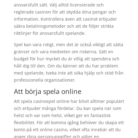
ansvarsfullt sätt. Välj alltid licensierade och
reglerade casinon för att skydda dina pengar och
information. Kontrollera även att casinot erbjuder
säkra betalningsmetoder och att de följer strikta
riktlinjer för ansvarsfullt spelande.
Spel kan vara roligt, men det är också viktigt att sätta
gränser och vara medveten om riskerna. Sätt en
budget för hur mycket du är villig att spendera och
håll dig till den. Om du känner att du har problem
med spelande, tveka inte att söka hjälp och stöd från
professionella organisationer.
Att börja spela online
Att spela casinospel online har blivit alltmer populärt
och erbjuder många fördelar. Du kan spela när som
helst och var som helst, vilket ger en fantastisk
flexibilitet. För att komma igång behöver du skapa ett
konto på ett online casino, vilket ofta innebär att du
anger dina personuppgifter och väljer en