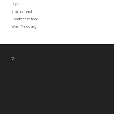
Log in
Entries feed
Comments feed
WordPress.org
t>