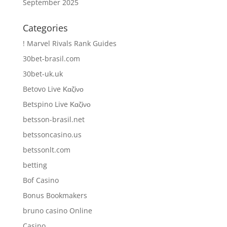
September 2025
Categories
! Marvel Rivals Rank Guides
30bet-brasil.com
30bet-uk.uk
Betovo Live Καζίνο
Betspino Live Καζίνο
betsson-brasil.net
betssoncasino.us
betssonlt.com
betting
Bof Casino
Bonus Bookmakers
bruno casino Online
Casino