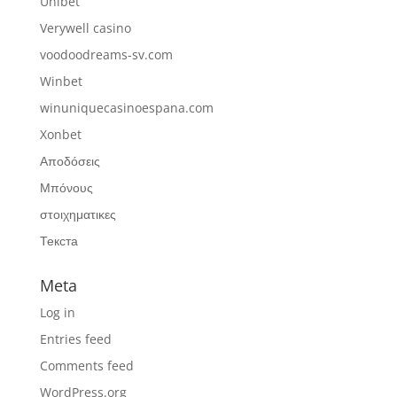
Unibet
Verywell casino
voodoodreams-sv.com
Winbet
winuniquecasinoespana.com
Xonbet
Αποδόσεις
Μπόνους
στοιχηματικες
Текста
Meta
Log in
Entries feed
Comments feed
WordPress.org