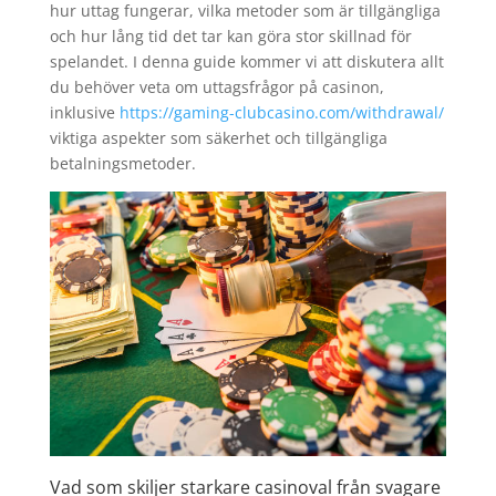
hur uttag fungerar, vilka metoder som är tillgängliga
och hur lång tid det tar kan göra stor skillnad för
spelandet. I denna guide kommer vi att diskutera allt
du behöver veta om uttagsfrågor på casinon,
inklusive
https://gaming-clubcasino.com/withdrawal/
viktiga aspekter som säkerhet och tillgängliga
betalningsmetoder.
Vad som skiljer starkare casinoval från svagare