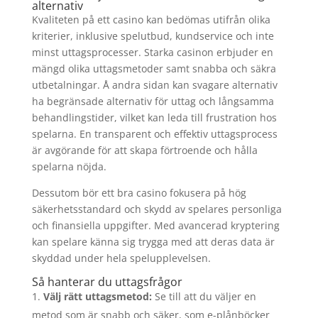
alternativ
Kvaliteten på ett casino kan bedömas utifrån olika
kriterier, inklusive spelutbud, kundservice och inte
minst uttagsprocesser. Starka casinon erbjuder en
mängd olika uttagsmetoder samt snabba och säkra
utbetalningar. Å andra sidan kan svagare alternativ
ha begränsade alternativ för uttag och långsamma
behandlingstider, vilket kan leda till frustration hos
spelarna. En transparent och effektiv uttagsprocess
är avgörande för att skapa förtroende och hålla
spelarna nöjda.
Dessutom bör ett bra casino fokusera på hög
säkerhetsstandard och skydd av spelares personliga
och finansiella uppgifter. Med avancerad kryptering
kan spelare känna sig trygga med att deras data är
skyddad under hela spelupplevelsen.
Så hanterar du uttagsfrågor
Välj rätt uttagsmetod:
Se till att du väljer en
metod som är snabb och säker, som e-plånböcker