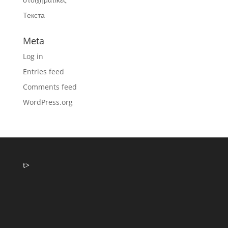
Текста
Meta
Log in
Entries feed
Comments feed
WordPress.org
t>