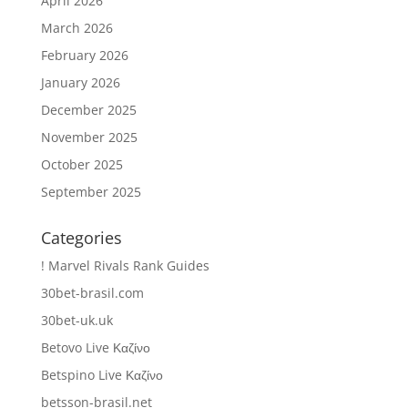
April 2026
March 2026
February 2026
January 2026
December 2025
November 2025
October 2025
September 2025
Categories
! Marvel Rivals Rank Guides
30bet-brasil.com
30bet-uk.uk
Betovo Live Καζίνο
Betspino Live Καζίνο
betsson-brasil.net