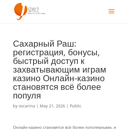
Сахарный Раш:
регистрация, бонусы,
быстрый доступ к
захватывающим играм
казино Онлайн-казино
становятся всё более
популя
by
oscarina
|
May 21, 2026
|
Public
Онлайн-казино становятся всё более популярными, и