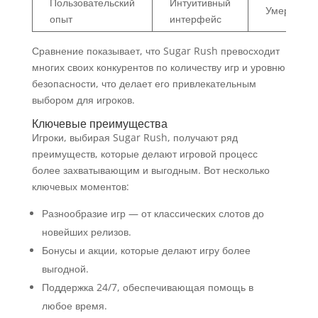
Пользовательский
Интуитивный
Умеренны
опыт
интерфейс
Сравнение показывает, что Sugar Rush превосходит
многих своих конкурентов по количеству игр и уровню
безопасности, что делает его привлекательным
выбором для игроков.
Ключевые преимущества
Игроки, выбирая Sugar Rush, получают ряд
преимуществ, которые делают игровой процесс
более захватывающим и выгодным. Вот несколько
ключевых моментов:
Разнообразие игр — от классических слотов до
новейших релизов.
Бонусы и акции, которые делают игру более
выгодной.
Поддержка 24/7, обеспечивающая помощь в
любое время.