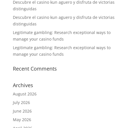
Descubre el casino kun aguero y disfruta de victorias
distinguidas
Descubre el casino kun aguero y disfruta de victorias
distinguidas
Legitimate gambling: Research exceptional ways to
manage your casino funds
Legitimate gambling: Research exceptional ways to
manage your casino funds
Recent Comments
Archives
August 2026
July 2026
June 2026
May 2026