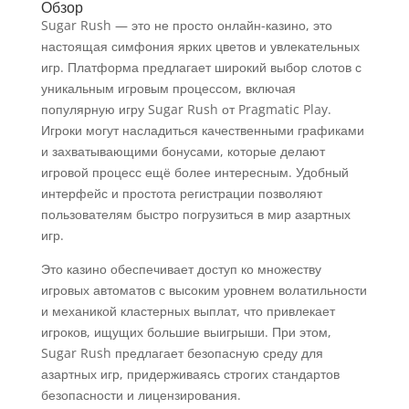
Обзор
Sugar Rush — это не просто онлайн-казино, это
настоящая симфония ярких цветов и увлекательных
игр. Платформа предлагает широкий выбор слотов с
уникальным игровым процессом, включая
популярную игру Sugar Rush от Pragmatic Play.
Игроки могут насладиться качественными графиками
и захватывающими бонусами, которые делают
игровой процесс ещё более интересным. Удобный
интерфейс и простота регистрации позволяют
пользователям быстро погрузиться в мир азартных
игр.
Это казино обеспечивает доступ ко множеству
игровых автоматов с высоким уровнем волатильности
и механикой кластерных выплат, что привлекает
игроков, ищущих большие выигрыши. При этом,
Sugar Rush предлагает безопасную среду для
азартных игр, придерживаясь строгих стандартов
безопасности и лицензирования.