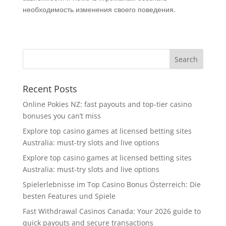
необходимость изменения своего поведения.
Recent Posts
Online Pokies NZ: fast payouts and top-tier casino
bonuses you can’t miss
Explore top casino games at licensed betting sites
Australia: must-try slots and live options
Explore top casino games at licensed betting sites
Australia: must-try slots and live options
Spielerlebnisse im Top Casino Bonus Österreich: Die
besten Features und Spiele
Fast Withdrawal Casinos Canada: Your 2026 guide to
quick payouts and secure transactions