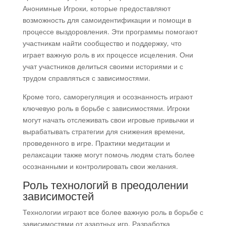
Анонимные Игроки, которые предоставляют
возможность для самоидентификации и помощи в
процессе выздоровления. Эти программы помогают
участникам найти сообщество и поддержку, что
играет важную роль в их процессе исцеления. Они
учат участников делиться своими историями и с
трудом справляться с зависимостями.
Кроме того, саморегуляция и осознанность играют
ключевую роль в борьбе с зависимостями. Игроки
могут начать отслеживать свои игровые привычки и
вырабатывать стратегии для снижения времени,
проведенного в игре. Практики медитации и
релаксации также могут помочь людям стать более
осознанными и контролировать свои желания.
Роль технологий в преодолении
зависимостей
Технологии играют все более важную роль в борьбе с
зависимостями от азартных игр. Разработка