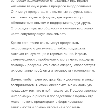
вопросам зависимостей от азартных игр, играют
жизненно важную роль в процессе выздоровления.
Они могут предоставлять полезные ресурсы, такие
как статьи, видео и форумы, где игроки могут
обмениваться опытом и поддерживать друг друга.
Это создает чувство общности и снижает изоляцию,
часто сопутствующую зависимости.
Кроме того, такие сайты могут предложить
информацию о доступных службах поддержки,
включая консультации и горячие линии. Игроки,
столкнувшиеся с проблемами, могут легко находить
помощь и ресурсы, что в свою очередь способствует
их осознанию проблемы и готовности к изменениям.
Важно, чтобы такие ресурсы были доступны и легко
воспринимаемы, чтобы обеспечить максимальную
поддержку тем, кто в ней нуждается. Предоставление
информации о рисках и последствиях азартных игр
может помочь предотвратить формирование
зависимости и помочь игроманам осознать