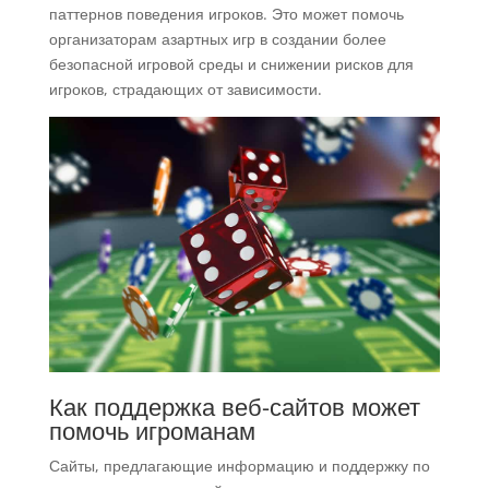
паттернов поведения игроков. Это может помочь
организаторам азартных игр в создании более
безопасной игровой среды и снижении рисков для
игроков, страдающих от зависимости.
Как поддержка веб-сайтов может
помочь игроманам
Сайты, предлагающие информацию и поддержку по