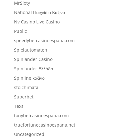
MrSloty
National Παιχνίδια Καζίνο
Nv Casino Live Casino
Public
speedybetcasinoespana.com
Spielautomaten
Spinlander Casino
Spinlander Ελλάδα
Spinline καζίνο
stoichimata
Superbet
Texs
tonybetcasinoespana.com
truefortunecasinoespana.net
Uncategorized