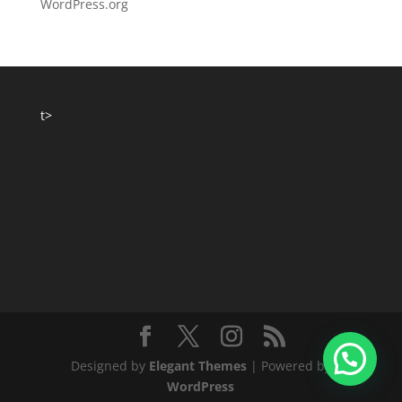
WordPress.org
t>
Designed by
Elegant Themes
| Powered by
WordPress