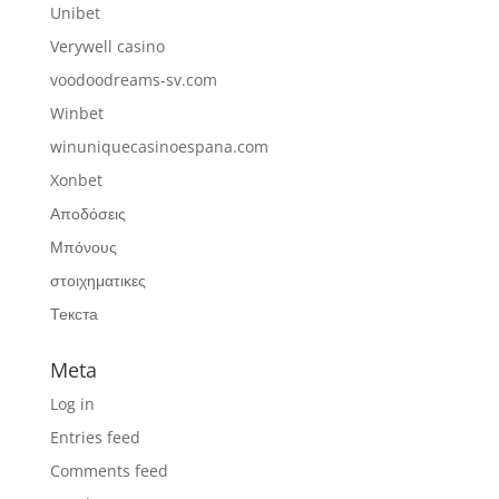
Unibet
Verywell casino
voodoodreams-sv.com
Winbet
winuniquecasinoespana.com
Xonbet
Αποδόσεις
Μπόνους
στοιχηματικες
Текста
Meta
Log in
Entries feed
Comments feed