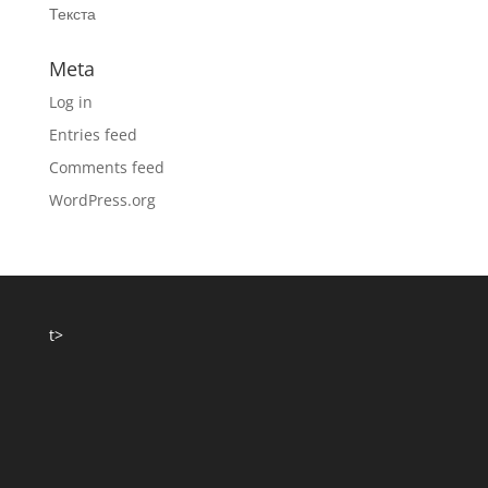
Текста
Meta
Log in
Entries feed
Comments feed
WordPress.org
t>