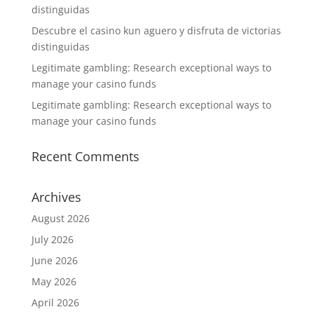
distinguidas
Descubre el casino kun aguero y disfruta de victorias
distinguidas
Legitimate gambling: Research exceptional ways to
manage your casino funds
Legitimate gambling: Research exceptional ways to
manage your casino funds
Recent Comments
Archives
August 2026
July 2026
June 2026
May 2026
April 2026