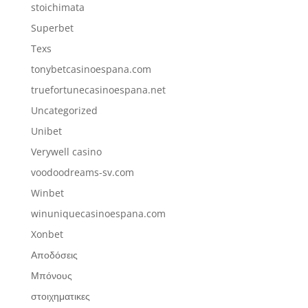
stoichimata
Superbet
Texs
tonybetcasinoespana.com
truefortunecasinoespana.net
Uncategorized
Unibet
Verywell casino
voodoodreams-sv.com
Winbet
winuniquecasinoespana.com
Xonbet
Αποδόσεις
Μπόνους
στοιχηματικες