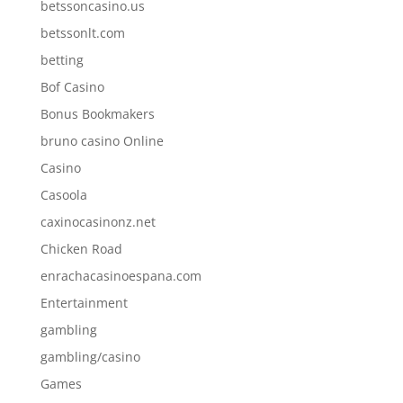
betssoncasino.us
betssonlt.com
betting
Bof Casino
Bonus Bookmakers
bruno casino Online
Casino
Casoola
caxinocasinonz.net
Chicken Road
enrachacasinoespana.com
Entertainment
gambling
gambling/casino
Games