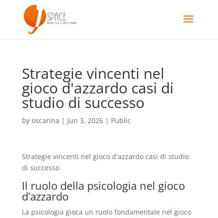
Strategie vincenti nel
gioco d'azzardo casi di
studio di successo
by
oscarina
|
Jun 3, 2026
|
Public
Strategie vincenti nel gioco d'azzardo casi di studio
di successo
Il ruolo della psicologia nel gioco
d’azzardo
La psicologia gioca un ruolo fondamentale nel gioco