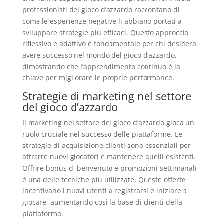
professionisti del gioco d’azzardo raccontano di
come le esperienze negative li abbiano portati a
sviluppare strategie più efficaci. Questo approccio
riflessivo e adattivo è fondamentale per chi desidera
avere successo nel mondo del gioco d’azzardo,
dimostrando che l’apprendimento continuo è la
chiave per migliorare le proprie performance.
Strategie di marketing nel settore
del gioco d’azzardo
Il marketing nel settore del gioco d’azzardo gioca un
ruolo cruciale nel successo delle piattaforme. Le
strategie di acquisizione clienti sono essenziali per
attrarre nuovi giocatori e mantenere quelli esistenti.
Offrire bonus di benvenuto e promozioni settimanali
è una delle tecniche più utilizzate. Queste offerte
incentivano i nuovi utenti a registrarsi e iniziare a
giocare, aumentando così la base di clienti della
piattaforma.