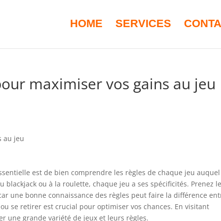
HOME
SERVICES
CONTA
pour maximiser vos gains au jeu
s au jeu
ssentielle est de bien comprendre les règles de chaque jeu auquel
 blackjack ou à la roulette, chaque jeu a ses spécificités. Prenez l
car une bonne connaissance des règles peut faire la différence ent
ou se retirer est crucial pour optimiser vos chances. En visitant
r une grande variété de jeux et leurs règles.