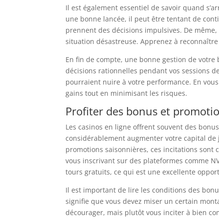
Il est également essentiel de savoir quand s’a
une bonne lancée, il peut être tentant de cont
prennent des décisions impulsives. De même, s
situation désastreuse. Apprenez à reconnaître
En fin de compte, une bonne gestion de votre 
décisions rationnelles pendant vos sessions d
pourraient nuire à votre performance. En vous 
gains tout en minimisant les risques.
Profiter des bonus et promoti
Les casinos en ligne offrent souvent des bonus 
considérablement augmenter votre capital de j
promotions saisonnières, ces incitations sont 
vous inscrivant sur des plateformes comme NV 
tours gratuits, ce qui est une excellente oppo
Il est important de lire les conditions des bon
signifie que vous devez miser un certain monta
décourager, mais plutôt vous inciter à bien com