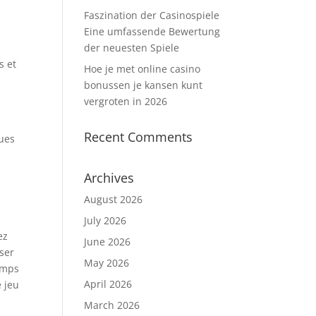
Faszination der Casinospiele
Eine umfassende Bewertung
der neuesten Spiele
s et
Hoe je met online casino
bonussen je kansen kunt
vergroten in 2026
Recent Comments
ques
Archives
August 2026
July 2026
ez
June 2026
nser
May 2026
emps
April 2026
e jeu
March 2026