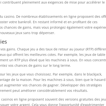
 qui contribuent pleinement aux exigences de mise pour accélérer le
s du casino. De nombreux établissements en ligne proposent des off
er votre bankroll. En restant informé et en profitant de ces
s chances de gains, mais vous prolongez également votre expérie
 nouveaux jeux sans trop dépenser.
gies
 vos gains. Chaque jeu a des taux de retour au joueur (RTP) différe
ceux qui offrent les meilleures cotes. Par exemple, les jeux de table
ement un RTP plus élevé que les machines à sous. En vous concent
ntez vos chances de gains sur le long terme.
our les jeux que vous choisissez. Par exemple, dans le blackjack,
avantage de la maison. Pour les machines à sous, bien que le hasard 
eut augmenter vos chances de gagner. Développer des stratégies
èrement peut améliorer considérablement vos résultats.
Les casinos en ligne proposent souvent des versions gratuites des jeu
isquer votre argent. Cela vous donne l’opportunité d’expérimenter