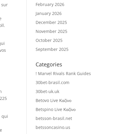
February 2026
 sur
January 2026
e
December 2025
ll.
November 2025
October 2025
qui
September 2025
 vos
Categories
! Marvel Rivals Rank Guides
30bet-brasil.com
n
30bet-uk.uk
 225
Betovo Live Καζίνο
Betspino Live Καζίνο
e qui
betsson-brasil.net
betssoncasino.us
ne