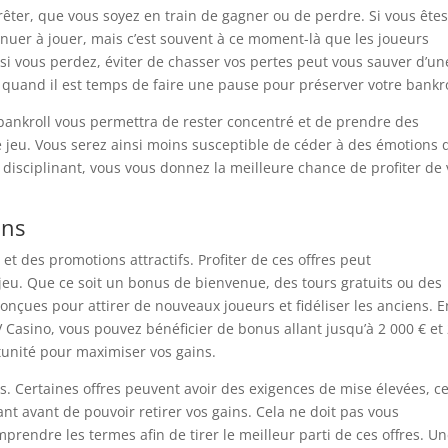
rrêter, que vous soyez en train de gagner ou de perdre. Si vous êtes
inuer à jouer, mais c’est souvent à ce moment-là que les joueurs
i vous perdez, éviter de chasser vos pertes peut vous sauver d’un
 quand il est temps de faire une pause pour préserver votre bankro
bankroll vous permettra de rester concentré et de prendre des
e jeu. Vous serez ainsi moins susceptible de céder à des émotions 
disciplinant, vous vous donnez la meilleure chance de profiter de
ons
et des promotions attractifs. Profiter de ces offres peut
eu. Que ce soit un bonus de bienvenue, des tours gratuits ou des
conçues pour attirer de nouveaux joueurs et fidéliser les anciens. E
Casino, vous pouvez bénéficier de bonus allant jusqu’à 2 000 € et
rtunité pour maximiser vos gains.
us. Certaines offres peuvent avoir des exigences de mise élevées, c
nt avant de pouvoir retirer vos gains. Cela ne doit pas vous
prendre les termes afin de tirer le meilleur parti de ces offres. U