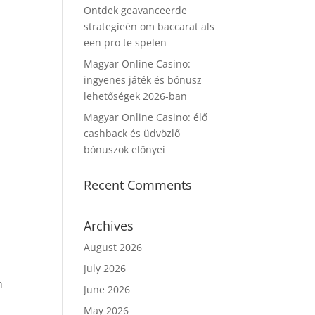
Ontdek geavanceerde
strategieën om baccarat als
een pro te spelen
Magyar Online Casino:
ingyenes játék és bónusz
lehetőségek 2026-ban
Magyar Online Casino: élő
cashback és üdvözlő
bónuszok előnyei
Recent Comments
Archives
August 2026
July 2026
n
June 2026
May 2026