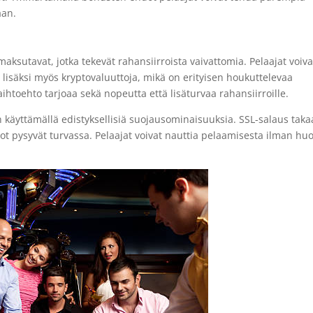
aan.
maksutavat, jotka tekevät rahansiirroista vaivattomia. Pelaajat voiva
jen lisäksi myös kryptovaluuttoja, mikä on erityisen houkuttelevaa
htoehto tarjoaa sekä nopeutta että lisäturvaa rahansiirroille.
 käyttämällä edistyksellisiä suojausominaisuuksia. SSL-salaus taka
edot pysyvät turvassa. Pelaajat voivat nauttia pelaamisesta ilman huo