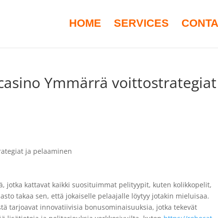
HOME
SERVICES
CONTA
 casino Ymmärrä voittostrategiat
rategiat ja pelaaminen
a
 jotka kattavat kaikki suosituimmat pelityypit, kuten kolikkopelit,
rjasto takaa sen, että jokaiselle pelaajalle löytyy jotakin mieluisaa.
tä tarjoavat innovatiivisia bonusominaisuuksia, jotka tekevät