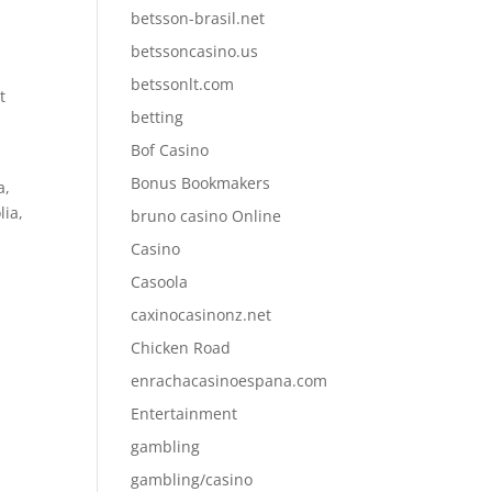
betsson-brasil.net
betssoncasino.us
betssonlt.com
t
betting
Bof Casino
Bonus Bookmakers
a,
lia,
bruno casino Online
Casino
Casoola
caxinocasinonz.net
Chicken Road
enrachacasinoespana.com
Entertainment
gambling
gambling/casino