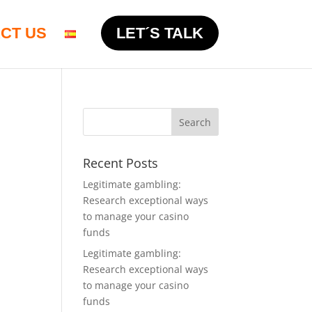
CT US
LET´S TALK
Recent Posts
Legitimate gambling:
Research exceptional ways
to manage your casino
funds
Legitimate gambling:
Research exceptional ways
to manage your casino
funds