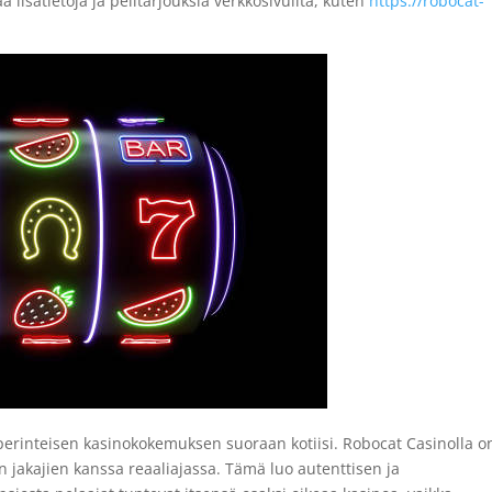
 lisätietoja ja pelitarjouksia verkkosivuilta, kuten
https://robocat-
at perinteisen kasinokokemuksen suoraan kotiisi. Robocat Casinolla o
en jakajien kanssa reaaliajassa. Tämä luo autenttisen ja