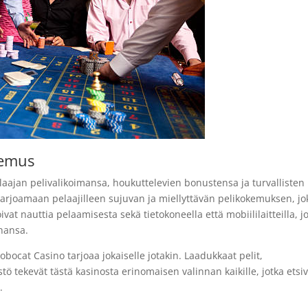
kemus
laajan pelivalikoimansa, houkuttelevien bonustensa ja turvallisten
tarjoamaan pelaajilleen sujuvan ja miellyttävän pelikokemuksen, jo
vat nauttia pelaamisesta sekä tietokoneella että mobiililaitteilla, j
hansa.
Robocat Casino tarjoaa jokaiselle jotakin. Laadukkaat pelit,
tö tekevät tästä kasinosta erinomaisen valinnan kaikille, jotka etsi
.