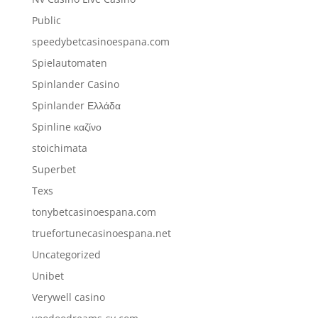
Public
speedybetcasinoespana.com
Spielautomaten
Spinlander Casino
Spinlander Ελλάδα
Spinline καζίνο
stoichimata
Superbet
Texs
tonybetcasinoespana.com
truefortunecasinoespana.net
Uncategorized
Unibet
Verywell casino