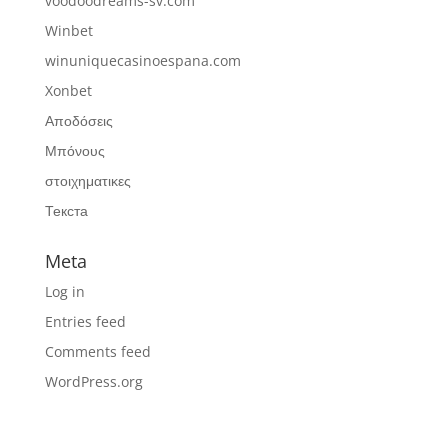
voodoodreams-sv.com
Winbet
winuniquecasinoespana.com
Xonbet
Αποδόσεις
Μπόνους
στοιχηματικες
Текста
Meta
Log in
Entries feed
Comments feed
WordPress.org