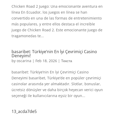
Chicken Road 2 Juego: Una emocionante aventura en
línea En Ecuador, los juegos en línea se han
convertido en una de las formas de entretenimiento
más populares, y entre ellos destaca el increíble
juego de Chicken Road 2. Este emocionante juego de
tragamonedas te...
basaribet: Türkiye’nin En İyi Çevrimiçi Casino
Deneyimi!
by
oscarina
|
Feb 18, 2026
|
Текста
basaribet: Türkiye’nin En İyi Çevrimiçi Casino
Deneyimi basaribet, Türkiye’de en popüler çevrimiçi
casinolar arasında yer almaktadır. Slotlar, bonuslar,
ücretsiz dönüşler ve daha birçok heyecan verici oyun
seçeneği ile kullanıcılarına eşsiz bir oyun...
13_acda7de5