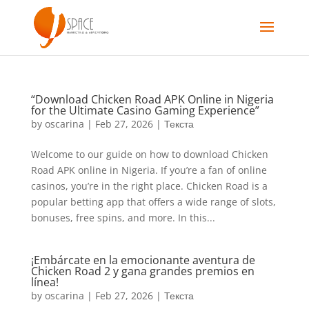
“Download Chicken Road APK Online in Nigeria
for the Ultimate Casino Gaming Experience”
by
oscarina
|
Feb 27, 2026
|
Текста
Welcome to our guide on how to download Chicken
Road APK online in Nigeria. If you’re a fan of online
casinos, you’re in the right place. Chicken Road is a
popular betting app that offers a wide range of slots,
bonuses, free spins, and more. In this...
¡Embárcate en la emocionante aventura de
Chicken Road 2 y gana grandes premios en
línea!
by
oscarina
|
Feb 27, 2026
|
Текста