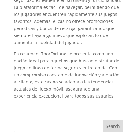
seguridad es evidente en su diseño y funcionalidad.
La plataforma es fácil de navegar, permitiendo que
los jugadores encuentren rápidamente sus juegos
favoritos. Además, el casino ofrece promociones
periódicas y bonos de recarga, garantizando que
siempre haya algo nuevo que explorar, lo que
aumenta la fidelidad del jugador.
En resumen, ThorFortune se presenta como una
opción ideal para aquellos que buscan disfrutar del
juego en línea de forma segura y entretenida. Con
un compromiso constante de innovación y atención
al cliente, este casino se adapta a las tendencias
actuales del juego móvil, asegurando una
experiencia excepcional para todos sus usuarios.