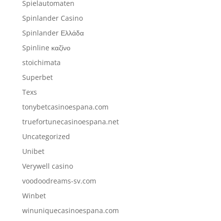
Spielautomaten
Spinlander Casino
Spinlander Ελλάδα
Spinline καζίνο
stoichimata
Superbet
Texs
tonybetcasinoespana.com
truefortunecasinoespana.net
Uncategorized
Unibet
Verywell casino
voodoodreams-sv.com
Winbet
winuniquecasinoespana.com