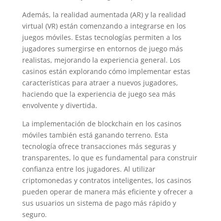
Además, la realidad aumentada (AR) y la realidad
virtual (VR) están comenzando a integrarse en los
juegos móviles. Estas tecnologías permiten a los
jugadores sumergirse en entornos de juego más
realistas, mejorando la experiencia general. Los
casinos están explorando cómo implementar estas
características para atraer a nuevos jugadores,
haciendo que la experiencia de juego sea más
envolvente y divertida.
La implementación de blockchain en los casinos
móviles también está ganando terreno. Esta
tecnología ofrece transacciones más seguras y
transparentes, lo que es fundamental para construir
confianza entre los jugadores. Al utilizar
criptomonedas y contratos inteligentes, los casinos
pueden operar de manera más eficiente y ofrecer a
sus usuarios un sistema de pago más rápido y
seguro.