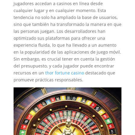
jugadores accedan a casinos en línea desde
cualquier lugar y en cualquier momento. Esta
tendencia no solo ha ampliado la base de usuarios,
sino que también ha transformado la manera en que
las personas juegan. Los desarrolladores han
optimizado sus plataformas para ofrecer una
experiencia fluida, lo que ha llevado a un aumento
en la popularidad de las aplicaciones de juego móvil.
Sin embargo, es crucial tener en cuenta la gestión
del presupuesto, y cada jugador puede encontrar
recursos en un
thor fortune casino
destacado que
promueve prácticas responsables.