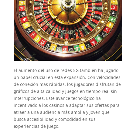
El aumento del uso de redes 5G también ha jugado
un papel crucial en esta expansión. Con velocidades
de conexión más rápidas, los jugadores disfrutan de
gráficos de alta calidad y juegos en tiempo real sin
interrupciones. Este avance tecnológico ha
incentivado a los casinos a adaptar sus ofertas para
atraer a una audiencia más amplia y joven que
busca accesibilidad y comodidad en sus
experiencias de juego.