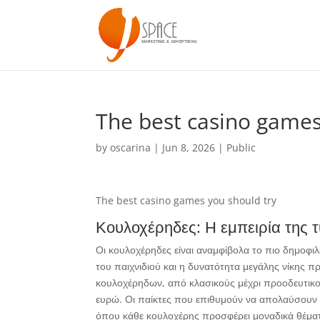
The best casino games
by
oscarina
|
Jun 8, 2026
|
Public
The best casino games you should try
Κουλοχέρηδες: Η εμπειρία της 
Οι κουλοχέρηδες είναι αναμφίβολα το πιο δημοφιλές
του παιχνιδιού και η δυνατότητα μεγάλης νίκης
κουλοχέρηδων, από κλασικούς μέχρι προοδευτικο
ευρώ. Οι παίκτες που επιθυμούν να απολαύσουν 
όπου κάθε κουλοχέρης προσφέρει μοναδικά θέματα