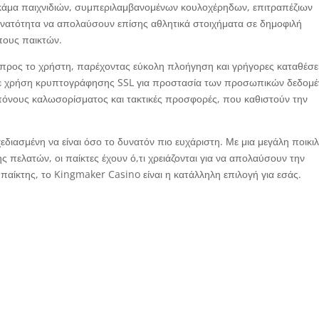
 γκάμα παιχνιδιών, συμπεριλαμβανομένων κουλοχέρηδων, επιτραπέζιων
 δυνατότητα να απολαύσουν επίσης αθλητικά στοιχήματα σε δημοφιλή
ύπους παικτών.
 προς το χρήστη, παρέχοντας εύκολη πλοήγηση και γρήγορες καταθέσε
, με χρήση κρυπτογράφησης SSL για προστασία των προσωπικών δεδομ
πόνους καλωσορίσματος και τακτικές προσφορές, που καθιστούν την
εδιασμένη να είναι όσο το δυνατόν πιο ευχάριστη. Με μια μεγάλη ποικιλ
ς πελατών, οι παίκτες έχουν ό,τι χρειάζονται για να απολαύσουν την
ος παίκτης, το Kingmaker Casino είναι η κατάλληλη επιλογή για εσάς.