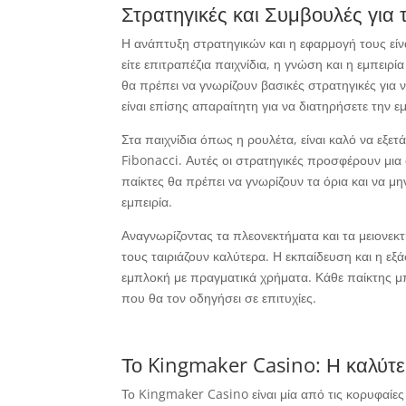
Στρατηγικές και Συμβουλές για 
Η ανάπτυξη στρατηγικών και η εφαρμογή τους είναι 
είτε επιτραπέζια παιχνίδια, η γνώση και η εμπειρ
θα πρέπει να γνωρίζουν βασικές στρατηγικές για 
είναι επίσης απαραίτητη για να διατηρήσετε την ε
Στα παιχνίδια όπως η ρουλέτα, είναι καλό να εξε
Fibonacci. Αυτές οι στρατηγικές προσφέρουν μια
παίκτες θα πρέπει να γνωρίζουν τα όρια και να 
εμπειρία.
Αναγνωρίζοντας τα πλεονεκτήματα και τα μειονεκτ
τους ταιριάζουν καλύτερα. Η εκπαίδευση και η εξ
εμπλοκή με πραγματικά χρήματα. Κάθε παίκτης μπ
που θα τον οδηγήσει σε επιτυχίες.
Το Kingmaker Casino: Η καλύτε
Το Kingmaker Casino είναι μία από τις κορυφαίες