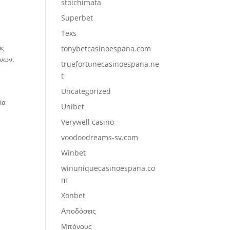
stoichimata
Superbet
Texs
ις
tonybetcasinoespana.com
ένων.
truefortunecasinoespana.ne
t
Uncategorized
ία
Unibet
Verywell casino
voodoodreams-sv.com
Winbet
winuniquecasinoespana.co
m
Xonbet
Αποδόσεις
Μπόνους