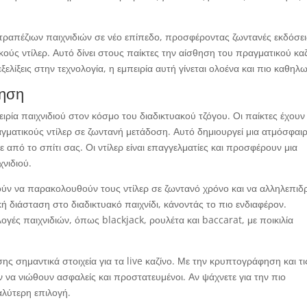
πιτραπέζιων παιχνιδιών σε νέο επίπεδο, προσφέροντας ζωντανές εκδόσει
ύς ντίλερ. Αυτό δίνει στους παίκτες την αίσθηση του πραγματικού κα
ξελίξεις στην τεχνολογία, η εμπειρία αυτή γίνεται ολοένα και πιο καθηλω
θηση
ιρία παιχνιδιού στον κόσμο του διαδικτυακού τζόγου. Οι παίκτες έχουν
γματικούς ντίλερ σε ζωντανή μετάδοση. Αυτό δημιουργεί μια ατμόσφαι
ίτε από το σπίτι σας. Οι ντίλερ είναι επαγγελματίες και προσφέρουν μια
χνιδιού.
ούν να παρακολουθούν τους ντίλερ σε ζωντανό χρόνο και να αλληλεπιδ
κή διάσταση στο διαδικτυακό παιχνίδι, κάνοντάς το πιο ενδιαφέρον.
ογές παιχνιδιών, όπως blackjack, ρουλέτα και baccarat, με ποικιλία
σης σημαντικά στοιχεία για τα live καζίνο. Με την κρυπτογράφηση και τι
ν να νιώθουν ασφαλείς και προστατευμένοι. Αν ψάχνετε για την πιο
καλύτερη επιλογή.