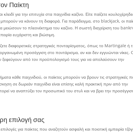
τον Παίκτη
κλειδί για την επιτυχία στα παιχνίδια καζίνο. Είτε παίζετε κουλοχέρηδε
ία μπορούν να κάνουν τη διαφορά. Για παράδειγμα, στο blackjack, οι παί
να μειώσουν το πλεονέκτημα του καζίνο. Η σωστή διαχείριση του bankr
μπειρία ευχάριστη και βιώσιμη.
τάζετε διαφορετικές στρατηγικές πονταρίσματος, όπως το Martingale ή 
 οργανωμένη προσέγγιση στο ποντάρισμα, αν και δεν εγγυώνται νίκες. 
μην ξεφεύγουν από τον προϋπολογισμό τους για να απολαύσουν την
ήματα κάθε παιχνιδιού, οι παίκτες μπορούν να βρουν τις στρατηγικές 
άσκηση σε δωρεάν παιχνίδια είναι επίσης καλή πρακτική πριν από την
ορεί να αναπτύξει τον προσωπικό του στυλ και να βρει την προσέγγισ
ρη επιλογή σας
 επιλογές για παίκτες που αναζητούν ασφαλή και ποιοτική εμπειρία τζόγ