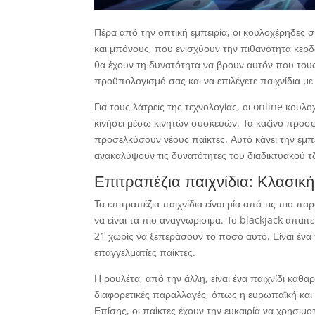
Πέρα από την οπτική εμπειρία, οι κουλοχέρηδες
και μπόνους, που ενισχύουν την πιθανότητα κερδ
θα έχουν τη δυνατότητα να βρουν αυτόν που τους 
προϋπολογισμό σας και να επιλέγετε παιχνίδια μ
Για τους λάτρεις της τεχνολογίας, οι online κου
κινήσει μέσω κινητών συσκευών. Τα καζίνο προσ
προσελκύσουν νέους παίκτες. Αυτό κάνει την εμπε
ανακαλύψουν τις δυνατότητες του διαδικτυακού τ
Επιτραπέζια παιχνίδια: Κλασική
Τα επιτραπέζια παιχνίδια είναι μία από τις πιο π
να είναι τα πιο αναγνωρίσιμα. Το blackjack απαι
21 χωρίς να ξεπεράσουν το ποσό αυτό. Είναι ένα 
επαγγελματίες παίκτες.
Η ρουλέτα, από την άλλη, είναι ένα παιχνίδι καθ
διαφορετικές παραλλαγές, όπως η ευρωπαϊκή και η
Επίσης, οι παίκτες έχουν την ευκαιρία να χρησι