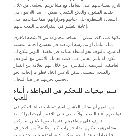
اللازم لمساعدتهم على التعامل مع مشاعرهم السلبية. من خلال
تقديم المشورة والعلاج النفسي، يمكن أن يبدأ اللاعبون في
استعادة السيطرة على حياتهم وقراراتهم، مما يساعدهم على
إعادة التفكير في استراتيجيات اللعب لديهم.
علاوةً على ذلك، يمكن أن تساهم مجموعة من الأنشطة الأخرى
مثل التأمل أو ممارسة الرياضة في تحسين الحالة النفسية
للاعبين. فالتوجه نحو أنشطة تساعد في تخفيف التوتر يمكن أن
يكون له تأثير إيجابي على كيفية تعامل اللاعبين مع المواقف
العاطفية المرتبطة بالمقامرة. من خلال فهم العلاقة بين القمار
والصحة النفسية، يمكن للاعبين اتخاذ خطوات إيجابية نحو
تحسين تجربتهم في هذا المجال.
استراتيجيات للتحكم في العواطف أثناء
اللعب
من المهم أن يمتلك اللاعبون استراتيجيات فعالة للتحكم في
عواطفهم أثناء اللعب. أولاً، ينبغي على اللاعبين أن يتعلموا كيفية
التعرف على مشاعرهم. عندما يصبح اللاعبون مدركين
لمشاعرهم، يمكنهم اتخاذ قرارات أكثر وعيًا بدلاً من الانجراف
وراء العواطف. هذا الوعي يمكن أن يساعدهم على تحديد متى