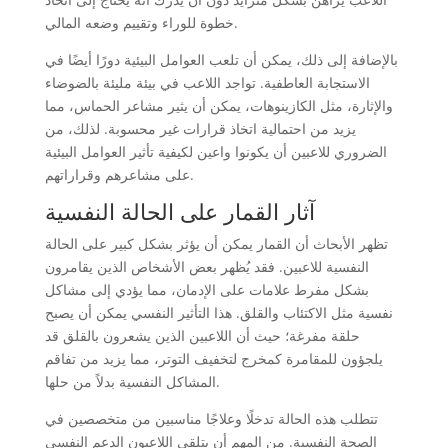
خطوة للوراء وتقييم وضعه المالي.
بالإضافة إلى ذلك، يمكن أن تلعب العوامل البيئية دورًا أيضًا في
الاستجابة العاطفية. تواجد اللاعب في بيئة مليئة بالضوضاء
والإثارة، مثل الكازينوهات، يمكن أن يثير مشاعر الحماس، مما
يزيد من احتمالية اتخاذ قرارات غير محسوبة. لذلك، من
الضروري للاعبين أن يكونوا واعين لكيفية تأثير العوامل البيئية
على مشاعرهم وقراراتهم.
آثار القمار على الحالة النفسية
تظهر الأبحاث أن القمار يمكن أن يؤثر بشكل كبير على الحالة
النفسية للاعبين. فقد يُظهر بعض الأشخاص الذين يقامرون
بشكل مفرط علامات على الإدمان، مما يؤدي إلى مشاكل
نفسية مثل الاكتئاب والقلق. هذا التأثير النفسي يمكن أن يصبح
حلقة مفرغة؛ حيث أن اللاعبين الذين يشعرون بالقلق قد
يلجؤون للمقامرة كمخرج لتخفيف التوتر، مما يزيد من تفاقم
المشاكل النفسية بدلاً من حلها.
تتطلب هذه الحالة تدخلًا وعلاجًا مناسبين من متخصصين في
الصحة النفسية. من المهم أن يتلقى اللاعبون الدعم النفسي