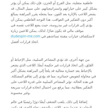
عاطفية متقلبة، مثل الفرح أو الحزن، فإن ذلك يمكن أن يؤثر
بشكل كبير على خياراتهم واستراتيجياتهم. على سبيل المثال، قد
يشعر اللاعب بالإثارة بعد الفوز، مما يجعله يقرر المراهنة بمبالغ
أكبر دون التفكير في العواقب. هذا التوجه العاطفي يمكن أن
يؤدي إلى قرارات غير مدروسة، حيث يضع اللاعب نفسه في
موقف مالي قد يكون ضارًا. لذلك، يمكن للاعبين زيارة
لاستكشاف خيارات مقننة تساعدهم في
dudespin-me.com
اتخاذ قرارات أفضل.
من جهة أخرى، قد تؤدي المشاعر السلبية، مثل الإحباط أو
القلق، إلى اتخاذ قرارات غير حكيمة أيضًا. اللاعب الذي يشعر
بالإحباط بعد خسارة متتالية قد يلجأ إلى المراهنة بشكل أكبر
في محاولة لتعويض خسائره، مما قد يؤدي إلى تفاقم المشكلة.
في هذه الحالة، تؤثر المشاعر السلبية على قدرة اللاعب على
التفكير بعقلانية، مما يرفع من احتمال اتخاذه قرارات سريعة
وغير محسوبة.
إضافةً إلى ذلك، يلعب الشغف أيضًا دورًا رئيسيًا في عالم
المقامرة. عندما يشعر اللاعب بالشغف تجاه اللعبة، قد يكون