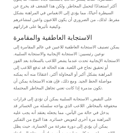
أكثر استعدادًا لتحمل المخاطر. ولكن هذا الشغف قد يخرج عن
السيطرة أحيانًا، مما يؤدي إلى الانغماس في المراهنة بشكل
مفرط. لذلك، من الضروري أن يكون اللاعبون واعين لمشاعرهم
وكيفية تأثيرها على قراراتهم.
الاستجابة العاطفية والمقامرة
يمكن تصنيف الاستجابة العاطفية للاعبين في عالم المقامرة إلى
نوعين رئيسيين: الاستجابة الإيجابية والاستجابة السلبية.
الاستجابة الإيجابية تحدث عندما يشعر اللاعب بالسعادة بعد الفوز
أو تحقيق نجاح في اللعبة. هذه الحالة قد تدفع اللاعب إلى
المراهنة بشكل أكبر أو المحاولة أكثر، اعتقادًا منه أنه يمكنه
مواصلة الحظ الجيد. ومع ذلك، فإن هذه الاستجابة يمكن أن
تكون مدمرة إذا كانت تعني تجاهل المخاطر المحتملة.
على النقيض، الاستجابة السلبية يمكن أن تؤدي إلى قرارات
محفوفة بالمخاطر. اللاعب الذي يواجه سلسلة من الخسائر قد
يدخل في حالة من اليأس، مما يجعله يعتقد أنه يجب عليه
المراهنة مرة أخرى لتعويض خسائره. هذا النوع من التفكير
يمكن أن يؤدي إلى دورة مفرغة من الخسارة، حيث يظل
اللاعب يراهن بشكل متزايد دون أن يدرك أنه يحتاج إلى اتخاذ