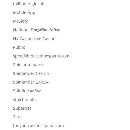
millioner giochi
Mobile App
MrSloty
National Παιχνίδια Καζίνο
Nv Casino Live Casino
Public
speedybetcasinoespana.com
Spielautomaten
Spinlander Casino
Spinlander Ελλάδα
Spinline καζίνο
stoichimata
Superbet
Texs
tonybetcasinoespana.com