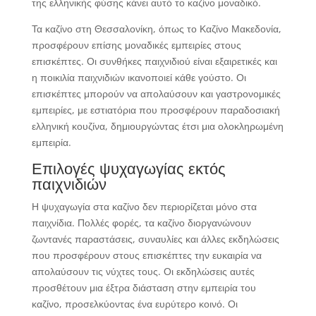
της ελληνικής φύσης κάνει αυτό το καζίνο μοναδικό.
Τα καζίνο στη Θεσσαλονίκη, όπως το Καζίνο Μακεδονία,
προσφέρουν επίσης μοναδικές εμπειρίες στους
επισκέπτες. Οι συνθήκες παιχνιδιού είναι εξαιρετικές και
η ποικιλία παιχνιδιών ικανοποιεί κάθε γούστο. Οι
επισκέπτες μπορούν να απολαύσουν και γαστρονομικές
εμπειρίες, με εστιατόρια που προσφέρουν παραδοσιακή
ελληνική κουζίνα, δημιουργώντας έτσι μια ολοκληρωμένη
εμπειρία.
Επιλογές ψυχαγωγίας εκτός
παιχνιδιών
Η ψυχαγωγία στα καζίνο δεν περιορίζεται μόνο στα
παιχνίδια. Πολλές φορές, τα καζίνο διοργανώνουν
ζωντανές παραστάσεις, συναυλίες και άλλες εκδηλώσεις
που προσφέρουν στους επισκέπτες την ευκαιρία να
απολαύσουν τις νύχτες τους. Οι εκδηλώσεις αυτές
προσθέτουν μια έξτρα διάσταση στην εμπειρία του
καζίνο, προσελκύοντας ένα ευρύτερο κοινό. Οι