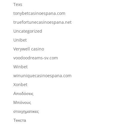
Texs
tonybetcasinoespana.com
truefortunecasinoespana.net
Uncategorized
Unibet
Verywell casino
voodoodreams-sv.com
Winbet
winuniquecasinoespana.com
Xonbet
Αποδόσεις
Μπόνους
στοιχηματικες
Текста