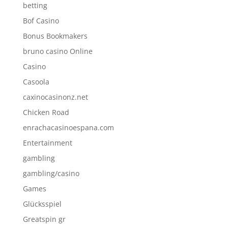
betting
Bof Casino
Bonus Bookmakers
bruno casino Online
Casino
Casoola
caxinocasinonz.net
Chicken Road
enrachacasinoespana.com
Entertainment
gambling
gambling/casino
Games
Glücksspiel
Greatspin gr