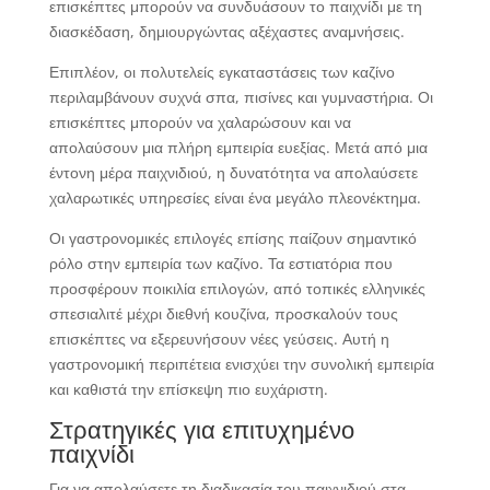
επισκέπτες μπορούν να συνδυάσουν το παιχνίδι με τη
διασκέδαση, δημιουργώντας αξέχαστες αναμνήσεις.
Επιπλέον, οι πολυτελείς εγκαταστάσεις των καζίνο
περιλαμβάνουν συχνά σπα, πισίνες και γυμναστήρια. Οι
επισκέπτες μπορούν να χαλαρώσουν και να
απολαύσουν μια πλήρη εμπειρία ευεξίας. Μετά από μια
έντονη μέρα παιχνιδιού, η δυνατότητα να απολαύσετε
χαλαρωτικές υπηρεσίες είναι ένα μεγάλο πλεονέκτημα.
Οι γαστρονομικές επιλογές επίσης παίζουν σημαντικό
ρόλο στην εμπειρία των καζίνο. Τα εστιατόρια που
προσφέρουν ποικιλία επιλογών, από τοπικές ελληνικές
σπεσιαλιτέ μέχρι διεθνή κουζίνα, προσκαλούν τους
επισκέπτες να εξερευνήσουν νέες γεύσεις. Αυτή η
γαστρονομική περιπέτεια ενισχύει την συνολική εμπειρία
και καθιστά την επίσκεψη πιο ευχάριστη.
Στρατηγικές για επιτυχημένο
παιχνίδι
Για να απολαύσετε τη διαδικασία του παιχνιδιού στα