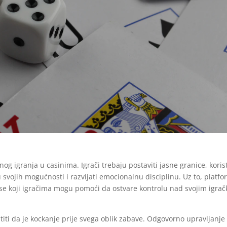
g igranja u casinima. Igrači trebaju postaviti jasne granice, korist
 svojih mogućnosti i razvijati emocionalnu disciplinu. Uz to, platf
rse koji igračima mogu pomoći da ostvare kontrolu nad svojim igra
titi da je kockanje prije svega oblik zabave. Odgovorno upravljanje