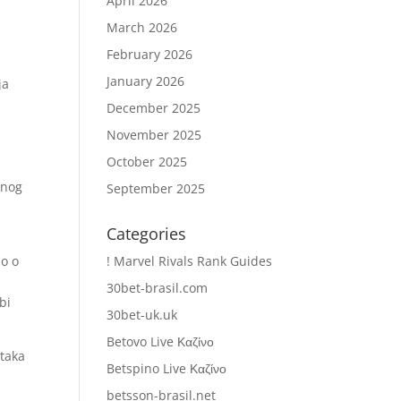
April 2026
March 2026
February 2026
January 2026
ja
December 2025
November 2025
October 2025
dnog
September 2025
Categories
no o
! Marvel Rivals Rank Guides
30bet-brasil.com
bi
30bet-uk.uk
Betovo Live Καζίνο
itaka
Betspino Live Καζίνο
o
betsson-brasil.net