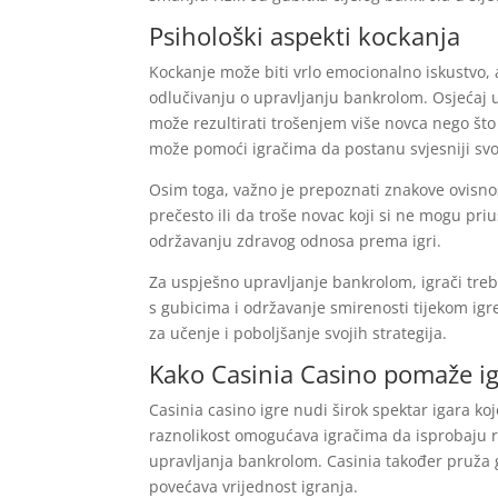
Psihološki aspekti kockanja
Kockanje može biti vrlo emocionalno iskustvo, a
odlučivanju o upravljanju bankrolom. Osjećaj 
može rezultirati trošenjem više novca nego što 
može pomoći igračima da postanu svjesniji svo
Osim toga, važno je prepoznati znakove ovisnosti
prečesto ili da troše novac koji si ne mogu pri
održavanju zdravog odnosa prema igri.
Za uspješno upravljanje bankrolom, igrači treba
s gubicima i održavanje smirenosti tijekom igre. 
za učenje i poboljšanje svojih strategija.
Kako Casinia Casino pomaže i
Casinia casino igre nudi širok spektar igara ko
raznolikost omogućava igračima da isprobaju razl
upravljanja bankrolom. Casinia također pruž
povećava vrijednost igranja.