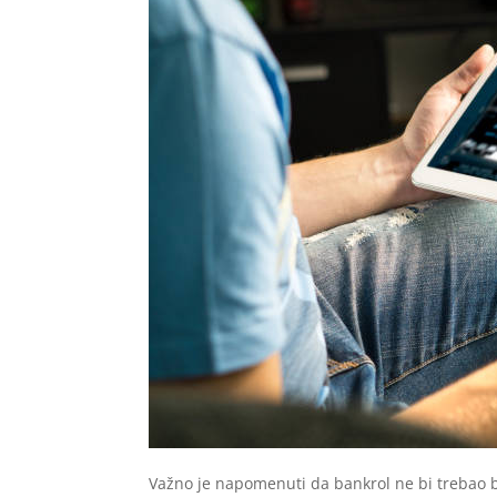
Važno je napomenuti da bankrol ne bi trebao bit