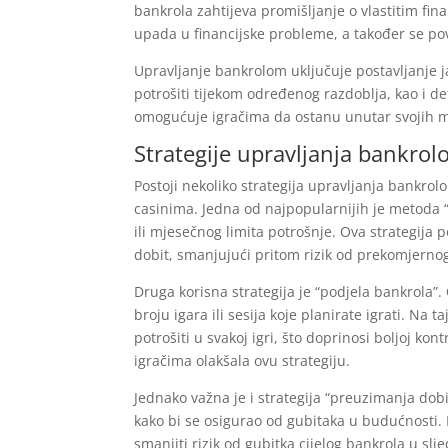
bankrola zahtijeva promišljanje o vlastitim fi
upada u financijske probleme, a također se pove
Upravljanje bankrolom uključuje postavljanje jas
potrošiti tijekom određenog razdoblja, kao i de
omogućuje igračima da ostanu unutar svojih mo
Strategije upravljanja bankro
Postoji nekoliko strategija upravljanja bankro
casinima. Jedna od najpopularnijih je metoda 
ili mjesečnog limita potrošnje. Ova strategija
dobit, smanjujući pritom rizik od prekomjerno
Druga korisna strategija je “podjela bankrola”
broju igara ili sesija koje planirate igrati. Na
potrošiti u svakoj igri, što doprinosi boljoj kont
igračima olakšala ovu strategiju.
Jednako važna je i strategija “preuzimanja dob
kako bi se osigurao od gubitaka u budućnosti. 
smanjiti rizik od gubitka cijelog bankrola u sl