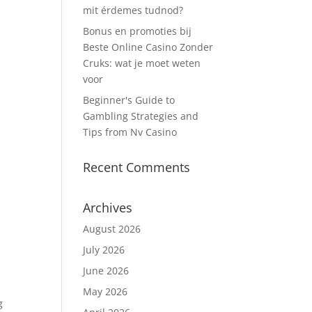
mit érdemes tudnod?
Bonus en promoties bij
Beste Online Casino Zonder
Cruks: wat je moet weten
voor
Beginner's Guide to
Gambling Strategies and
Tips from Nv Casino
Recent Comments
Archives
August 2026
July 2026
June 2026
May 2026
g