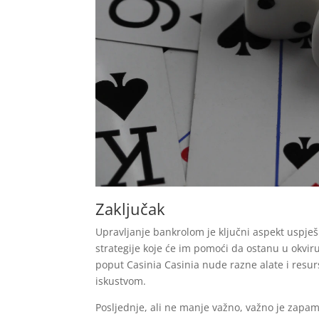
Zaključak
Upravljanje bankrolom je ključni aspekt uspješno
strategije koje će im pomoći da ostanu u okviru
poput Casinia Casinia nude razne alate i resu
iskustvom.
Posljednje, ali ne manje važno, važno je zapam