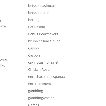
betssoncasino.us
betssonlt.com
betting
o
igre
Bof Casino
Bonus Bookmakers
bruno casino Online
Casino
Casoola
ositi
caxinocasinonz.net
liku
Chicken Road
enrachacasinoespana.com
Entertainment
gambling
gambling/casino
Games