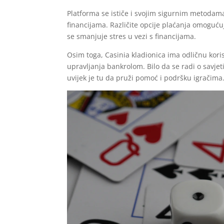
Platforma se ističe i svojim sigurnim metodama
financijama. Različite opcije plaćanja omoguću
se smanjuje stres u vezi s financijama.
Osim toga, Casinia kladionica ima odličnu kor
upravljanja bankrolom. Bilo da se radi o savje
uvijek je tu da pruži pomoć i podršku igračima