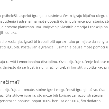
 psihološki aspekti igranja u casinima često igraju ključnu ulogu u
uzbuđenja i adrenalina može dovesti do impulzivnog ponašanja, št
je prvotno planirano. Razumijevanje vlastitih emocija i reakcija na 
jih odluka.
 o kockanju. Igrači bi trebali biti oprezni ako primijete da se igra
uštiti izgubiti. Postavljanje granica i uzimanje pauza može pomoći u
ju razviti i emocionalnu disciplinu. Ovo uključuje učenje kako se n
Umjesto da se frustriraju, igrači bi trebali koristiti gubitke kao pri
gračima?
je uključuju automate, stolne igre i mogućnosti igranja uživo. Ova
ičite stilove igranja, što može biti korisno za razvoj strategija
a generozne bonuse, poput 100% bonusa do 500 €, što dodatno