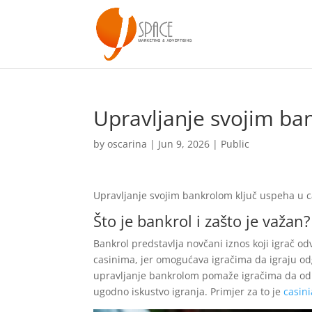
Upravljanje svojim ba
by
oscarina
|
Jun 9, 2026
|
Public
Upravljanje svojim bankrolom ključ uspeha u 
Što je bankrol i zašto je važan?
Bankrol predstavlja novčani iznos koji igrač od
casinima, jer omogućava igračima da igraju odg
upravljanje bankrolom pomaže igračima da održ
ugodno iskustvo igranja. Primjer za to je
casin