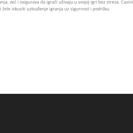
a, već i osigurava da igrači uživaju u svojoj igri bez stresa. Casin
i žele iskusiti uzbuđenje igranja uz sigurnost i podršku.