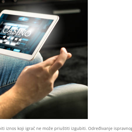
i iznos koji igrač ne može priuštiti izgubiti. Određivanje ispravno