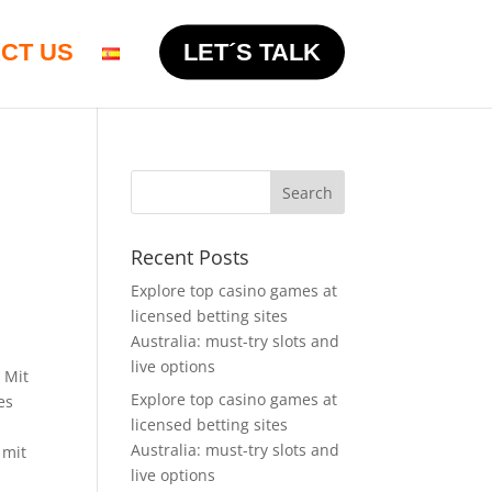
CT US
LET´S TALK
Recent Posts
Explore top casino games at
licensed betting sites
Australia: must-try slots and
live options
 Mit
Explore top casino games at
es
licensed betting sites
Australia: must-try slots and
 mit
live options