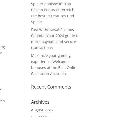
Spielerlebnisse im Top
Casino Bonus Österreich:
Die besten Features und
Spiele
Fast Withdrawal Casinos
Canada: Your 2026 guide to
quick payouts and secure
tig
transactions
er
Maximize your gaming
experience: Welcome
bonuses at the Best Online
Casinos in Australia
Recent Comments
-
ich
Archives
August 2026