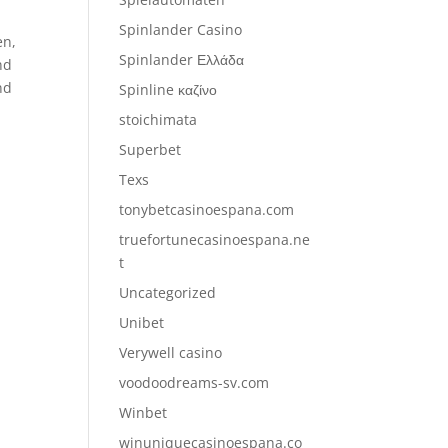
Spinlander Casino
en,
Spinlander Ελλάδα
nd
nd
Spinline καζίνο
stoichimata
Superbet
Texs
tonybetcasinoespana.com
truefortunecasinoespana.ne
t
Uncategorized
Unibet
Verywell casino
voodoodreams-sv.com
Winbet
winuniquecasinoespana.co