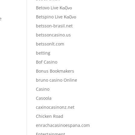
Betovo Live Καζίνο
Betspino Live Καζίνο
e
betsson-brasil.net
betssoncasino.us
betssonlt.com
betting
Bof Casino
Bonus Bookmakers
bruno casino Online
Casino
Casoola
caxinocasinonz.net
Chicken Road
enrachacasinoespana.com
Entertainment