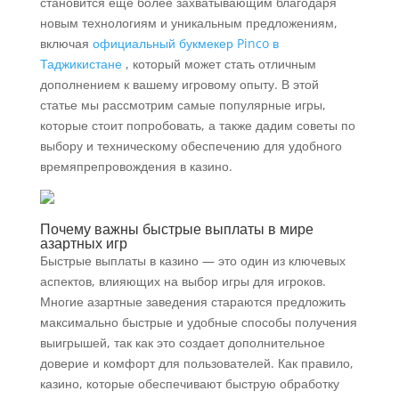
становится ещё более захватывающим благодаря
новым технологиям и уникальным предложениям,
включая
официальный букмекер Pinco в
Таджикистане
, который может стать отличным
дополнением к вашему игровому опыту. В этой
статье мы рассмотрим самые популярные игры,
которые стоит попробовать, а также дадим советы по
выбору и техническому обеспечению для удобного
времяпрепровождения в казино.
Почему важны быстрые выплаты в мире
азартных игр
Быстрые выплаты в казино — это один из ключевых
аспектов, влияющих на выбор игры для игроков.
Многие азартные заведения стараются предложить
максимально быстрые и удобные способы получения
выигрышей, так как это создает дополнительное
доверие и комфорт для пользователей. Как правило,
казино, которые обеспечивают быструю обработку