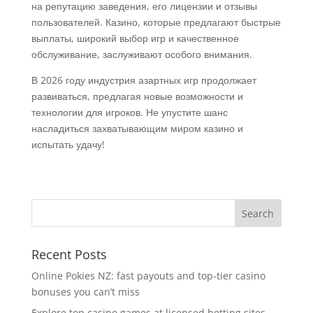
на репутацию заведения, его лицензии и отзывы
пользователей. Казино, которые предлагают быстрые
выплаты, широкий выбор игр и качественное
обслуживание, заслуживают особого внимания.
В 2026 году индустрия азартных игр продолжает
развиваться, предлагая новые возможности и
технологии для игроков. Не упустите шанс
насладиться захватывающим миром казино и
испытать удачу!
Recent Posts
Online Pokies NZ: fast payouts and top-tier casino
bonuses you can’t miss
Explore top casino games at licensed betting sites