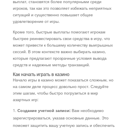
выплат, становятся более популярными среди
игроков, так как это позволяет избежать неприятных
ситуаций и существенно повышает общее
удовлетворение от игры.
Кроме того, быстрые выплаты помогают игрокам
быстрее реинвестировать свои средства в игру, что
может привести к большему количеству выигрышных
сессий. В этом контексте важно выбирать казино,
которые предлагают прозрачные условия вывода
средств и надежные методы транзакций.
Как начать играть в казино
Начало игры в казино может показаться сложным, но
на самом деле процесс довольно прост. Следуйте
этим шагам, чтобы быстро погрузиться в мир
азартных игр:
Создание учетной записи:
Вам необходимо
зарегистрироваться, указав основные данные. Это
поможет защитить вашу учетную запись и обеспечить