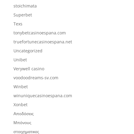
stoichimata
Superbet
Texs
tonybetcasinoespana.com
truefortunecasinoespana.net
Uncategorized
Unibet
Verywell casino
voodoodreams-sv.com
Winbet
winuniquecasinoespana.com
Xonbet
Αποδόσεις
Μπόνους
στοιχηματικες